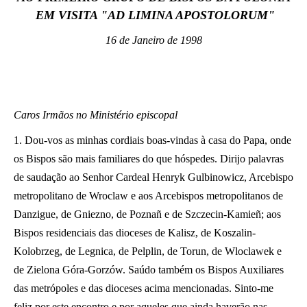
EM VISITA "AD LIMINA APOSTOLORUM"
LATINE
16 de Janeiro de 1998
Caros Irmãos no Ministério episcopal
1. Dou-vos as minhas cordiais boas-vindas à casa do Papa, onde
os Bispos são mais familiares do que hóspedes. Dirijo palavras
de saudação ao Senhor Cardeal Henryk Gulbinowicz, Arcebispo
metropolitano de Wroclaw e aos Arcebispos metropolitanos de
Danzigue, de Gniezno, de Poznañ e de Szczecin-Kamieñ; aos
Bispos residenciais das dioceses de Kalisz, de Koszalin-
Kolobrzeg, de Legnica, de Pelplin, de Torun, de Wloclawek e
de Zielona Góra-Gorzów. Saúdo também os Bispos Auxiliares
das metrópoles e das dioceses acima mencionadas. Sinto-me
feliz por este encontro e por aqueles que ainda haverão nas