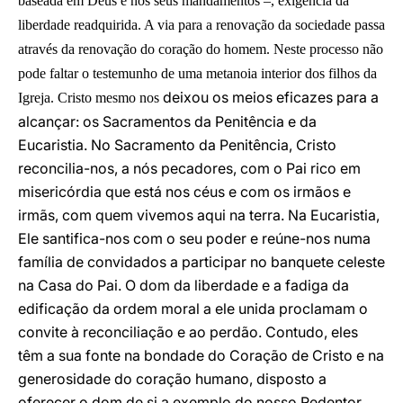
baseada em Deus e nos seus mandamentos –, exigência da
liberdade readquirida. A via para a renovação da sociedade passa
através da renovação do coração do homem. Neste processo não
pode faltar o testemunho de uma metanoia interior dos filhos da
deixou os meios eficazes para a
Igreja. Cristo mesmo nos
alcançar: os Sacramentos da Penitência e da
Eucaristia. No Sacramento da Penitência, Cristo
reconcilia-nos, a nós pecadores, com o Pai rico em
misericórdia que está nos céus e com os irmãos e
irmãs, com quem vivemos aqui na terra. Na Eucaristia,
Ele santifica-nos com o seu poder e reúne-nos numa
família de convidados a participar no banquete celeste
na Casa do Pai. O dom da liberdade e a fadiga da
edificação da ordem moral a ele unida proclamam o
convite à reconciliação e ao perdão. Contudo, eles
têm a sua fonte na bondade do Coração de Cristo e na
generosidade do coração humano, disposto a
oferecer o dom de si a exemplo do nosso Redentor,