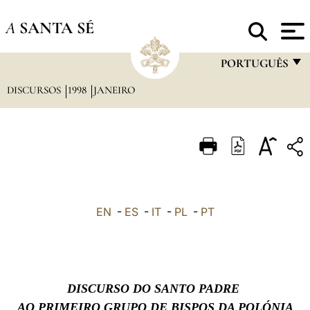
A
SANTA SÉ
PORTUGUÊS
DISCURSOS
1998
JANEIRO
FRANÇAIS
ENGLISH
ITALIANO
PORTUGUÊS
ESPAÑOL
EN
-
ES
-
IT
-
PL
-
PT
DEUTSCH
POLSKI
العربيّة
DISCURSO DO SANTO PADRE
中文
AO PRIMEIRO GRUPO DE BISPOS DA POLÓNIA