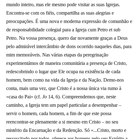
mundo inteiro, mas ele mesmo pode visitar as suas Igrejas.
Encontra-se com os fiéis, compartilha as suas alegrias e
preocupações. É uma nova e moderna expressão de comunhão e
de responsabilidade colegial para a Igreja cum Petro et sub
Petro. Na vossa presença, quero dar novamente graças a Deus
pelo admirável intercâmbio de dons ocorrido naqueles dias, para
mim memoráveis. Nas várias etapas da peregrinação
experimentámos de maneira comunitária a presença de Cristo,
redescobrindo o lugar que Ele ocupa na existência de cada
homem, bem como na vida da Igreja e da Nação. Demo-nos
conta, mais uma vez, que Cristo é a nossa única via rumo à
«casa do Pai» (cf.
Jo
14, 6). Compreendemos que, neste
caminho, a Igreja tem um papel particular a desempenhar –
servir o homem, cada homem, a fim de que este possa
reencontrar-se plenamente a si mesmo em Cristo – no seu
mistério da Encarnação e da Redenção. Só «...Cristo, morto e
ressuscitado por todos, oferece aos homens pelo seu Espírito a