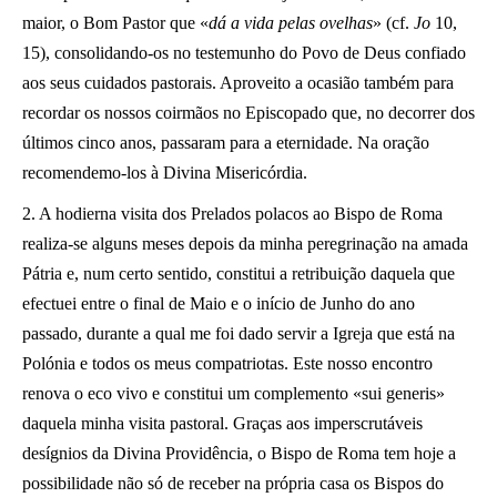
maior, o Bom Pastor que «
dá a vida pelas ovelhas
» (cf.
Jo
10,
15), consolidando-os no testemunho do Povo de Deus confiado
aos seus cuidados pastorais. Aproveito a ocasião também para
recordar os nossos coirmãos no Episcopado que, no decorrer dos
últimos cinco anos, passaram para a eternidade. Na oração
recomendemo-los à Divina Misericórdia.
2. A hodierna visita dos Prelados polacos ao Bispo de Roma
realiza-se alguns meses depois da minha peregrinação na amada
Pátria e, num certo sentido, constitui a retribuição daquela que
efectuei entre o final de Maio e o início de Junho do ano
passado, durante a qual me foi dado servir a Igreja que está na
Polónia e todos os meus compatriotas. Este nosso encontro
renova o eco vivo e constitui um complemento «sui generis»
daquela minha visita pastoral. Graças aos imperscrutáveis
desígnios da Divina Providência, o Bispo de Roma tem hoje a
possibilidade não só de receber na própria casa os Bispos do