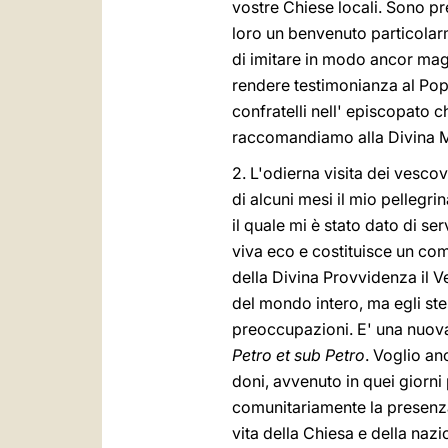
vostre Chiese locali. Sono pre
loro un benvenuto particolarm
di imitare in modo ancor magg
rendere testimonianza al Popo
confratelli nell' episcopato c
raccomandiamo alla Divina M
2. L'odierna visita dei vesco
di alcuni mesi il mio pellegr
il quale mi è stato dato di se
viva eco e costituisce un com
della Divina Provvidenza il V
del mondo intero, ma egli stes
preoccupazioni. E' una nuova
Petro et sub Petro
. Voglio an
doni, avvenuto in quei giorn
comunitariamente la presenza
vita della Chiesa e della nazi