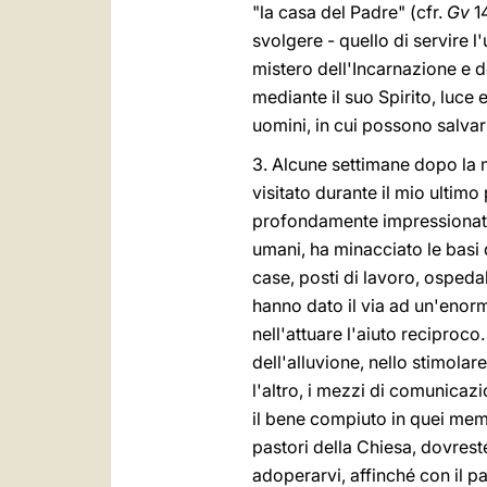
"la casa del Padre" (cfr.
Gv
14
svolgere - quello di servire 
mistero dell'Incarnazione e de
mediante il suo Spirito, luce
uomini, in cui possono salvars
3. Alcune settimane dopo la m
visitato durante il mio ultimo
profondamente impressionati d
umani, ha minacciato le basi 
case, posti di lavoro, ospedal
hanno dato il via ad un'enorme
nell'attuare l'aiuto reciproco.
dell'alluvione, nello stimolare
l'altro, i mezzi di comunicazi
il bene compiuto in quei mem
pastori della Chiesa, dovrest
adoperarvi, affinché con il pa