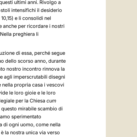
uesti ultimi anni. Rivolgo a
li intensifichi il desiderio
10,15) e li consolidi nel
 anche per ricordare i nostri
 Nella preghiera li
ituzione di essa, perché segue
gno dello scorso anno, durante
esto nostro incontro rinnova la
e agli imperscrutabili disegni
 nella propria casa i vescovi
de le loro gioie e le loro
egiale per la Chiesa
cum
r questo mirabile scambio di
biamo sperimentato
za di ogni uomo, come nella
 è la nostra unica via verso