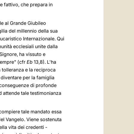
 fattivo, che prepara in
sale al Grande Giubileo
ilia del millennio della sua
ucaristico Internazionale. Qui
munità ecclesiali unite dalla
Signore, ha vissuto e
 sempre" (cfr
Eb
13,8). L'ha
a tolleranza e la reciproca
diventare per la famiglia
e conseguenze di profonde
d attende tale testimonianza
er compiere tale mandato essa
 del Vangelo. Viene sostenuta
lla vita dei credenti -