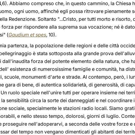
,6). Abbiamo compreso che, in questo cammino, la Chiesa ha
l'uomo, ogni uomo, affinché egli possa ritrovare pienamente se
lla Redenzione. Soltanto "...Cristo, per tutti morto e risorto
 e forza per rispondere alla suprema sua vocazione; né è dato 
i" (
Gaudium et spes
, 10).
ia partenza, la popolazione delle regioni e delle città occide
 pellegrinaggio è stata sottoposta alla grande prova dell'alluv
all'inaudita forza del potente elemento della natura, che ha 
dell' esistenza di numerosissime famiglie e comunità, ha dis
i, scuole, monumenti d'arte e strade. Al contempo, però, i lun
 gara di bene, di autentica solidarietà, di generosità, di cap
 Un ruolo speciale nell'unire tutti per operare insieme nei terri
 la sensibilità circa la sorte dei danneggiati e nel coordinare 
one sociale, specialmente le stazioni radio locali. Siamo grati
orabili, e nello stesso tempo, dolorosi, giorni di luglio. C
e proseguire nell'adoperarvi, a seconda delle vostre forze e d
ssar del tempo non vengano dimenticati gli abitanti dei territor