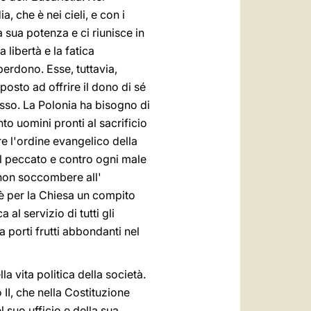
, che è nei cieli, e con i
la sua potenza e ci riunisce in
 libertà e la fatica
perdono. Esse, tuttavia,
posto ad offrire il dono di sé
isso. La Polonia ha bisogno di
nto uomini pronti al sacrificio
re l'ordine evangelico della
 il peccato e contro ogni male
 non soccombere all'
n è per la Chiesa un compito
al servizio di tutti gli
a porti frutti abbondanti nel
la vita politica della società.
II, che nella Costituzione
 suo ufficio e della sua