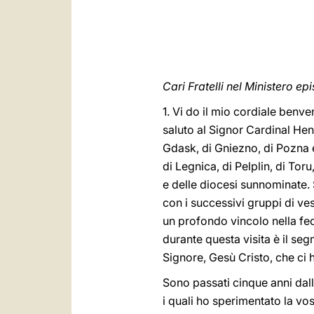
Cari Fratelli nel Ministero ep
1. Vi do il mio cordiale benve
saluto al Signor Cardinal He
Gdask, di Gniezno, di Pozna e
di Legnica, di Pelplin, di To
e delle diocesi sunnominate. 
con i successivi gruppi di v
un profondo vincolo nella fed
durante questa visita è il seg
Signore, Gesù Cristo, che ci ha
Sono passati cinque anni dall
i quali ho sperimentato la vo