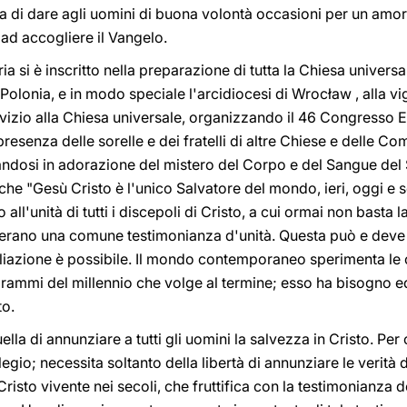
 di dare agli uomini di buona volontà occasioni per un amore
 ad accogliere il Vangelo.
tria si è inscritto nella preparazione di tutta la Chiesa univer
olonia, e in modo speciale l'arcidiocesi di Wrocław , alla vig
vizio alla Chiesa universale, organizzando il 46 Congresso E
 presenza delle sorelle e dei fratelli di altre Chiese e delle Co
andosi in adorazione del mistero del Corpo e del Sangue del 
che "Gesù Cristo è l'unico Salvatore del mondo, ieri, oggi e
ll'unità di tutti i discepoli di Cristo, a cui ormai non basta l
derano una comune testimonianza d'unità. Questa può e deve 
iliazione è possibile. Il mondo contemporaneo sperimenta l
 drammi del millennio che volge al termine; esso ha bisogno e
to.
ella di annunziare a tutti gli uomini la salvezza in Cristo. P
egio; necessita soltanto della libertà di annunziare le verità
Cristo vivente nei secoli, che fruttifica con la testimonianza de