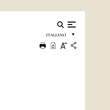
ITALIANO
FRANÇAIS
ENGLISH
ITALIANO
PORTUGUÊS
ESPAÑOL
DEUTSCH
POLSKI