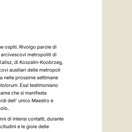
العربيّة
中文
LATINE
he ospiti. Rivolgo parole di
arcivescovi metropoliti di
 Kalisz, di Koszalin-Koobrzeg,
ovi ausiliari delle metropoli
ra nelle prossime settimane
stolorum.
Essi testimoniano
egame che si manifesta
ardi dell' unico Maestro e
polo.
i di intensi contatti, durante
tudini e le gioie delle