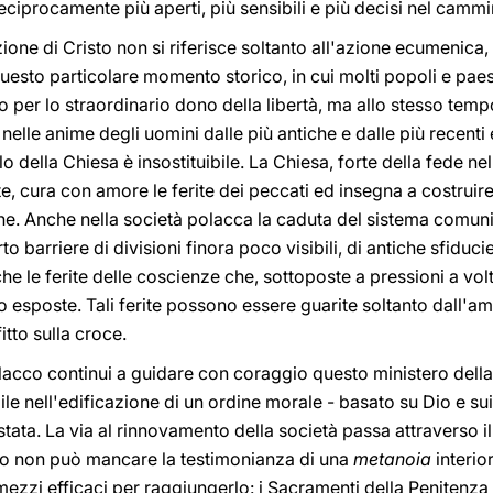
eciprocamente più aperti, più sensibili e più decisi nel cammi
liazione di Cristo non si riferisce soltanto all'azione ecumeni
questo particolare momento storico, in cui molti popoli e paesi
o per lo straordinario dono della libertà, ma allo stesso te
 nelle anime degli uomini dalle più antiche e dalle più recenti e
olo della Chiesa è insostituibile. La Chiesa, forte della fede ne
 cura con amore le ferite dei peccati ed insegna a costruire
ne. Anche nella società polacca la caduta del sistema comunist
to barriere di divisioni finora poco visibili, di antiche sfidu
e le ferite delle coscienze che, sottoposte a pressioni a vol
no esposte. Tali ferite possono essere guarite soltanto dall'am
itto sulla croce.
cco continui a guidare con coraggio questo ministero della r
bile nell'edificazione di un ordine morale - basato su Dio e s
istata. La via al rinnovamento della società passa attraverso 
so non può mancare la testimonianza di una
metanoia
interior
 mezzi efficaci per raggiungerlo: i Sacramenti della Penitenza 