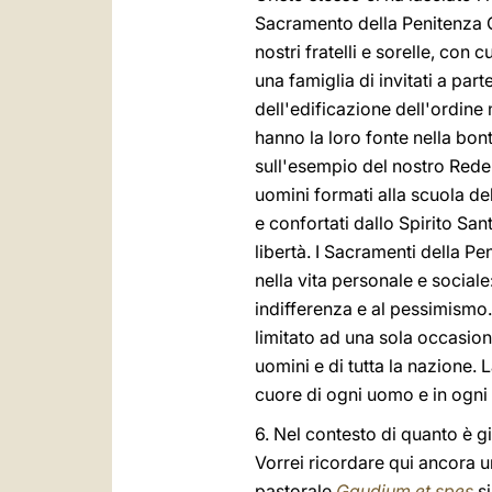
Sacramento della Penitenza Cri
nostri fratelli e sorelle, con 
una famiglia di invitati a part
dell'edificazione dell'ordine 
hanno la loro fonte nella bon
sull'esempio del nostro Reden
uomini formati alla scuola de
e confortati dallo Spirito San
libertà. I Sacramenti della Pe
nella vita personale e social
indifferenza e al pessimismo. 
limitato ad una sola occasione
uomini e di tutta la nazione. 
cuore di ogni uomo e in ogni 
6. Nel contesto di quanto è già
Vorrei ricordare qui ancora u
pastorale
Gaudium et spes
si