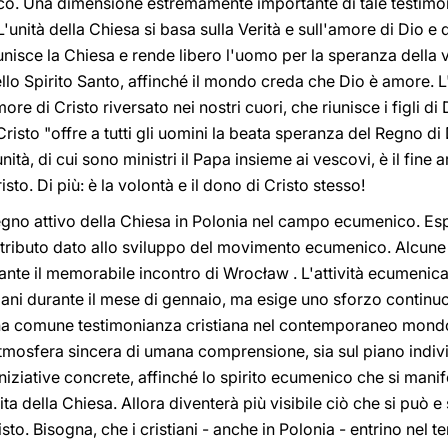
co. Una dimensione estremamente importante di tale testimoni
'unità della Chiesa si basa sulla Verità e sull'amore di Dio e 
unisce la Chiesa e rende libero l'uomo per la speranza della v
ello Spirito Santo, affinché il mondo creda che Dio è amore.
more di Cristo riversato nei nostri cuori, che riunisce i figli d
Cristo "offre a tutti gli uomini la beata speranza del Regno di
 unità, di cui sono ministri il Papa insieme ai vescovi, è il fin
sto. Di più: è la volontà e il dono di Cristo stesso!
pegno attivo della Chiesa in Polonia nel campo ecumenico. E
ributo dato allo sviluppo del movimento ecumenico. Alcune 
nte il memorabile incontro di Wrocław . L'attività ecumenica
stiani durante il mese di gennaio, ma esige uno sforzo continu
 una comune testimonianza cristiana nel contemporaneo mondo
atmosfera sincera di umana comprensione, sia sul piano indivi
niziative concrete, affinché lo spirito ecumenico che si manif
ta della Chiesa. Allora diventerà più visibile ciò che si può e
isto. Bisogna, che i cristiani - anche in Polonia - entrino nel 