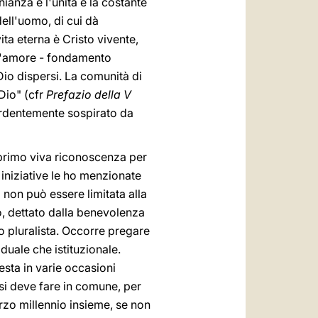
anza è l'unità e la costante
dell'uomo, di cui dà
ita eterna è Cristo vivente,
 L'amore - fondamento
i Dio dispersi. La comunità di
 Dio" (cfr
Prefazio della V
e ardentemente sospirato da
sprimo viva riconoscenza per
iniziative le ho menzionate
 non può essere limitata alla
o, dettato dalla benevolenza
 pluralista. Occorre pregare
duale che istituzionale.
esta in varie occasioni
 si deve fare in comune, per
terzo millennio insieme, se non