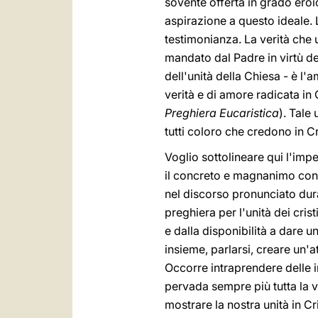
sovente offerta in grado eroi
aspirazione a questo ideale. L
testimonianza. La verità che 
mandato dal Padre in virtù d
dell'unità della Chiesa - è l'a
verità e di amore radicata in 
Preghiera Eucaristica
). Tale
tutti coloro che credono in Cri
Voglio sottolineare qui l'im
il concreto e magnanimo cont
nel discorso pronunciato dura
preghiera per l'unità dei cri
e dalla disponibilità a dare
insieme, parlarsi, creare un'
Occorre intraprendere delle i
pervada sempre più tutta la vi
mostrare la nostra unità in Cr