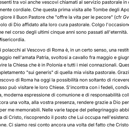
senti tra voi anche vescovi chiamati al servizio pastorale in q
ente cordiale. Che questa prima visita alle Tombe degli Aposto
iore il Buon Pastore che "offre la vita per le pecore" (cfr
Gv
lo di Dio affidato alla loro cura pastorale. Colgo l'occasione
he nel corso degli ultimi cinque anni sono passati all'eternità.
isericordia.
vi polacchi al Vescovo di Roma è, in un certo senso, una rest
inaggio nell'amata Patria, svoltosi a cavallo fra maggio e giu
rvire la Chiesa che è in Polonia e tutti i miei connazionali. Qu
pletamento "sui generis" di quella mia visita pastorale. Grazi
escovo di Roma ha oggi la possibilità non soltanto di ricevere
so può visitare le loro Chiese. S'incontra con i fedeli, condivi
, moderna espressione di comunione e di responsabilità coll
cora una volta, alla vostra presenza, rendere grazie a Dio pe
i per me memorabili. Nelle varie tappe del pellegrinaggio ab
 di Cristo, riscoprendo il posto che Lui occupa nell'esisten
one. Ci siamo resi conto ancora una volta del fatto che Cristo