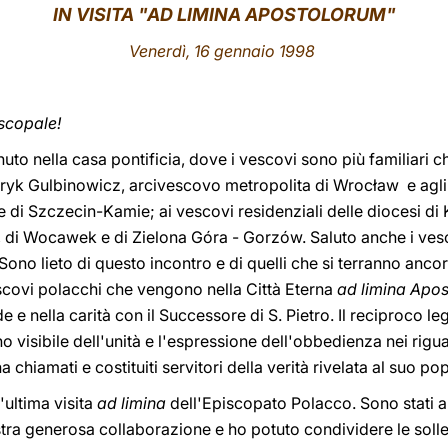
IN VISITA "AD LIMINA APOSTOLORUM"
Venerdì, 16 gennaio 1998
iscopale!
nuto nella casa pontificia, dove i vescovi sono più familiari c
nryk Gulbinowicz, arcivescovo metropolita di Wrocław e agli 
 di Szczecin-Kamie; ai vescovi residenziali delle diocesi di
ru, di Wocawek e di Zielona Góra - Gorzów. Saluto anche i vesc
Sono lieto di questo incontro e di quelli che si terranno anco
escovi polacchi che vengono nella Città Eterna
ad limina Apo
e e nella carità con il Successore di S. Pietro. Il reciproco l
no visibile dell'unità e l'espressione dell'obbedienza nei rigu
 chiamati e costituiti servitori della verità rivelata al suo po
'ultima visita
ad limina
dell'Episcopato Polacco. Sono stati ann
stra generosa collaborazione e ho potuto condividere le solleci