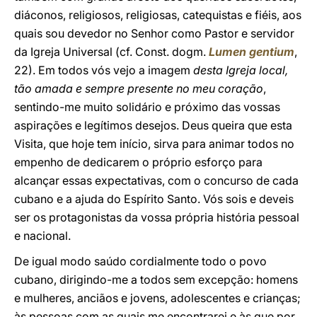
diáconos, religiosos, religiosas, catequistas e fiéis, aos
quais sou devedor no Senhor como Pastor e servidor
da Igreja Universal (cf. Const. dogm.
Lumen gentium
,
22). Em todos vós vejo a imagem
desta Igreja local,
tão amada e sempre presente no meu coração
,
sentindo-me muito solidário e próximo das vossas
aspirações e legítimos desejos. Deus queira que esta
Visita, que hoje tem início, sirva para animar todos no
empenho de dedicarem o próprio esforço para
alcançar essas expectativas, com o concurso de cada
cubano e a ajuda do Espírito Santo. Vós sois e deveis
ser os protagonistas da vossa própria história pessoal
e nacional.
De igual modo saúdo cordialmente todo o povo
cubano, dirigindo-me a todos sem excepção: homens
e mulheres, anciãos e jovens, adolescentes e crianças;
às pessoas com as quais me encontrarei e às que por