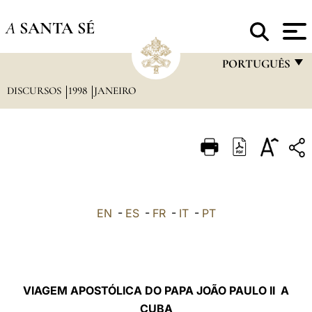
A
SANTA SÉ
PORTUGUÊS
DISCURSOS
1998
JANEIRO
FRANÇAIS
ENGLISH
ITALIANO
PORTUGUÊS
ESPAÑOL
EN
-
ES
-
FR
-
IT
-
PT
DEUTSCH
POLSKI
العربيّة
VIAGEM APOSTÓLICA DO PAPA JOÃO PAULO II A
CUBA
中文