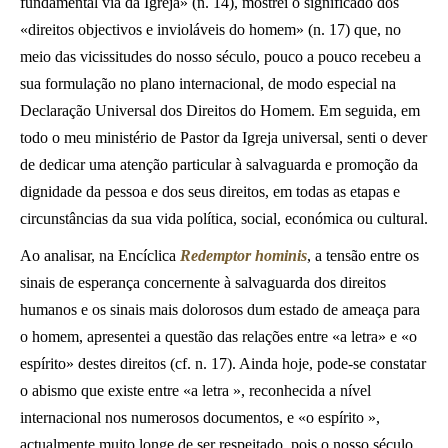
fundamental via da Igreja» (n. 14), mostrei o significado dos
«direitos objectivos e invioláveis do homem» (n. 17) que, no
meio das vicissitudes do nosso século, pouco a pouco recebeu a
sua formulação no plano internacional, de modo especial na
Declaração Universal dos Direitos do Homem. Em seguida, em
todo o meu ministério de Pastor da Igreja universal, senti o dever
de dedicar uma atenção particular à salvaguarda e promoção da
dignidade da pessoa e dos seus direitos, em todas as etapas e
circunstâncias da sua vida política, social, económica ou cultural.
Ao analisar, na Encíclica
Redemptor hominis
, a tensão entre os
sinais de esperança concernente à salvaguarda dos direitos
humanos e os sinais mais dolorosos dum estado de ameaça para
o homem, apresentei a questão das relações entre «a letra» e «o
espírito» destes direitos (cf. n. 17). Ainda hoje, pode-se constatar
o abismo que existe entre «a letra », reconhecida a nível
internacional nos numerosos documentos, e «o espírito »,
actualmente muito longe de ser respeitado, pois o nosso século