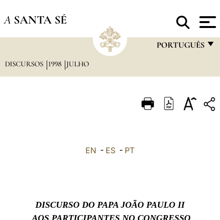
A
SANTA SÉ
PORTUGUÊS
DISCURSOS
1998
JULHO
FRANÇAIS
ENGLISH
ITALIANO
PORTUGUÊS
ESPAÑOL
EN
-
ES
-
PT
DEUTSCH
POLSKI
العربيّة
DISCURSO DO PAPA JOÃO PAULO II
中文
AOS PARTICIPANTES NO CONGRESSO