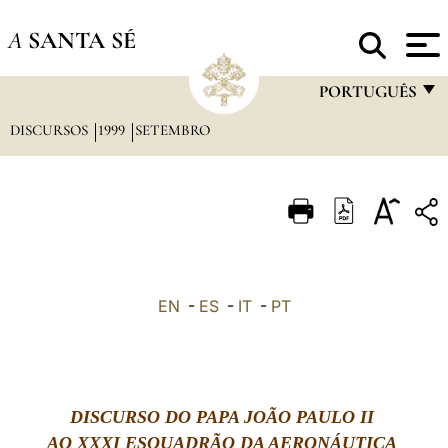
A
SANTA SÉ
PORTUGUÊS
DISCURSOS
1999
SETEMBRO
FRANÇAIS
ENGLISH
ITALIANO
PORTUGUÊS
ESPAÑOL
EN
-
ES
-
IT
-
PT
DEUTSCH
POLSKI
العربيّة
DISCURSO DO PAPA JOÃO PAULO II
AO XXXI ESQUADRÃO DA AERONÁUTICA
中文