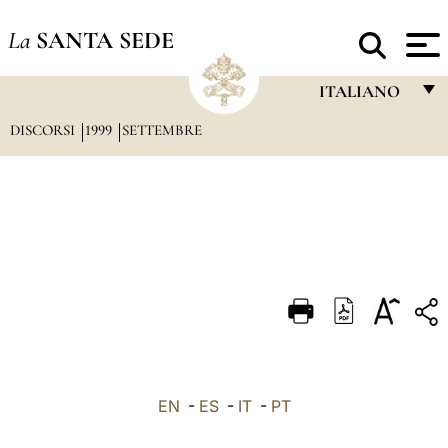
La
SANTA SEDE
ITALIANO
DISCORSI
1999
SETTEMBRE
FRANÇAIS
ENGLISH
ITALIANO
PORTUGUÊS
ESPAÑOL
DEUTSCH
POLSKI
العربيّة
EN
-
ES
-
IT
-
PT
中文