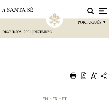
A
SANTA SÉ
PORTUGUÊS
DISCURSOS
2001
DEZEMBRO
FRANÇAIS
ENGLISH
ITALIANO
PORTUGUÊS
ESPAÑOL
DEUTSCH
POLSKI
العربيّة
EN
-
FR
-
PT
中文