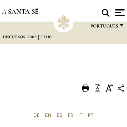
A
SANTA SÉ
PORTUGUÊS
DISCURSOS
2002
JULHO
FRANÇAIS
ENGLISH
ITALIANO
PORTUGUÊS
ESPAÑOL
DEUTSCH
POLSKI
العربيّة
DE
-
EN
-
ES
-
FR
-
IT
-
PT
中文