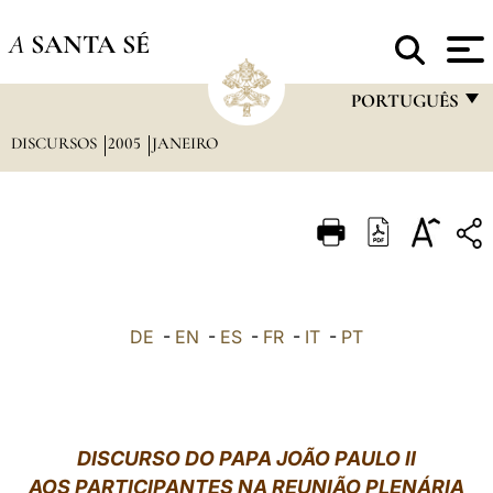
A
SANTA SÉ
PORTUGUÊS
DISCURSOS
2005
JANEIRO
FRANÇAIS
ENGLISH
ITALIANO
PORTUGUÊS
ESPAÑOL
DE
-
EN
-
ES
-
FR
-
IT
-
PT
DEUTSCH
POLSKI
العربيّة
DISCURSO DO PAPA JOÃO PAULO II
AOS PARTICIPANTES NA REUNIÃO PLENÁRIA
中文