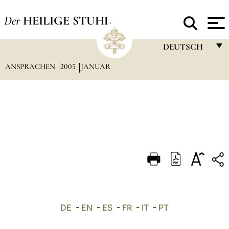
Der
HEILIGE STUHL
DEUTSCH
ANSPRACHEN
2005
JANUAR
FRANÇAIS
ENGLISH
ITALIANO
PORTUGUÊS
ESPAÑOL
DEUTSCH
POLSKI
العربيّة
DE
-
EN
-
ES
-
FR
-
IT
-
PT
中文