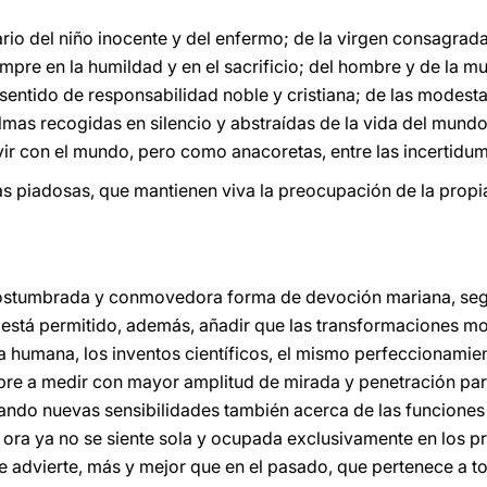
rio del niño inocente y del enfermo; de la virgen consagrada a
mpre en la humildad y en el sacrificio; del hombre y de la m
 sentido de responsabilidad noble y cristiana; de las modestas
almas recogidas en silencio y abstraídas de la vida del mund
r con el mundo, pero como anacoretas, entre las incertidumb
mas piadosas, que mantienen viva la preocupación de la propi
ostumbrada y conmovedora forma de devoción mariana, segú
 está permitido, además, añadir que las transformaciones 
a humana, los inventos científicos, el mismo perfeccionamie
bre a medir con mayor amplitud de mirada y penetración pa
ando nuevas sensibilidades también acerca de las funciones 
 ora ya no se siente sola y ocupada exclusivamente en los p
ue advierte, más y mejor que en el pasado, que pertenece a t