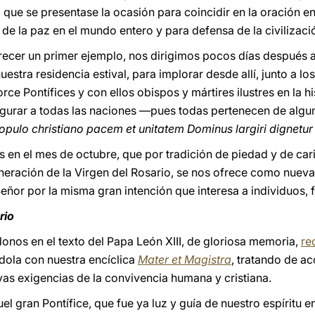
que se presentase la ocasión para coincidir en la oración e
de la paz en el mundo entero y para defensa de la civilizaci
frecer un primer ejemplo, nos dirigimos pocos días después
estra residencia estival, para implorar desde allí, junto a lo
ce Pontífices y con ellos obispos y mártires ilustres en la hi
segurar a todas las naciones —pues todas pertenecen de algu
opulo christiano pacem et unitatem Dominus largiri dignetur
en el mes de octubre, que por tradición de piedad y de cari
eneración de la Virgen del Rosario, se nos ofrece como nueva
Señor por la misma gran intención que interesa a individuos, f
rio
onos en el texto del Papa León XIII, de gloriosa memoria,
re
ndola con nuestra encíclica
Mater et Magistra
, tratando de a
evas exigencias de la convivencia humana y cristiana.
gran Pontífice, que fue ya luz y guía de nuestro espíritu e