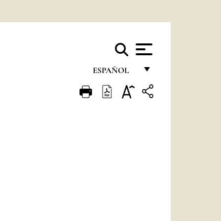
ESPAÑOL
FRANÇAIS
ENGLISH
ITALIANO
PORTUGUÊS
ESPAÑOL
DEUTSCH
POLSKI