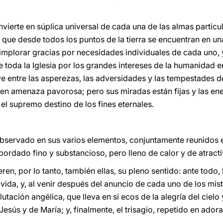
vierte en súplica universal de cada una de las almas particu
que desde todos los puntos de la tierra se encuentran en un
 implorar gracias por necesidades individuales de cada uno, y
toda la Iglesia por los grandes intereses de la humanidad en
ive entre las asperezas, las adversidades y las tempestades 
en amenaza pavorosa; pero sus miradas están fijas y las ener
el supremo destino de los fines eternales.
observado en sus varios elementos, conjuntamente reunidos en
ordado fino y substancioso, pero lleno de calor y de atractiv
en, por lo tanto, también ellas, su pleno sentido: ante todo,
 vida, y, al venir después del anuncio de cada uno de los mis
utación angélica, que lleva en sí ecos de la alegría del cielo y
Jesús y de María; y, finalmente, el trisagio, repetido en ador