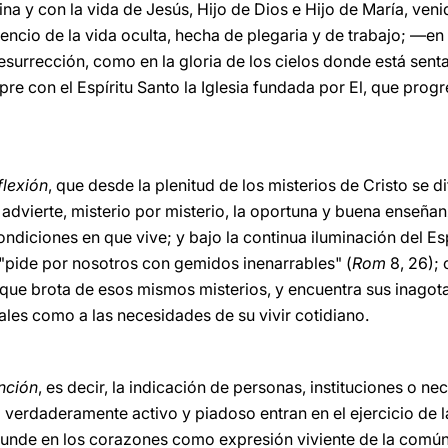
na y con la vida de Jesús, Hijo de Dios e Hijo de María, venid
silencio de la vida oculta, hecha de plegaria y de trabajo; —en
resurrección, como en la gloria de los cielos donde está senta
pre con el Espíritu Santo la Iglesia fundada por El, que prog
flexión
, que desde la plenitud de los misterios de Cristo se d
 advierte, misterio por misterio, la oportuna y buena enseñanz
condiciones en que vive; y bajo la continua iluminación del Es
"pide por nosotros con gemidos inenarrables" (
Rom
8, 26);
 que brota de esos mismos misterios, y encuentra sus inagota
ales como a las necesidades de su vivir cotidiano.
ención
, es decir, la indicación de personas, instituciones o 
o verdaderamente activo y piadoso entran en el ejercicio de l
funde en los corazones como expresión viviente de la común