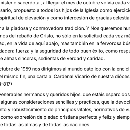
 misterio sacerdotal, al llegar el mes de octubre volvía cada 
osario, propuesto a todos los hijos de la Iglesia como ejercic
iritual de elevación y como intercesión de gracias celestiale
r a la piadosa y conmovedora tradición. Y Nos queremos hu
os del rebaño de Cristo, no sólo en la solicitud cada vez má
nidad, en la vida de aquí abajo, mas también en la fervorosa b
rdadera fuerza y la seguridad de todo buen éxito, como respu
 de almas sinceras, sedientas de verdad y caridad.
tubre de 1959 nos dirigimos al mundo católico con la encíc
el mismo fin, una carta al Cardenal Vicario de nuestra dióce
4-817)
enerables hermanos y queridos hijos, que estáis esparcidos
algunas consideraciones sencillas y prácticas, que la devoc
to y robustecimiento de principios vitales, normativos de 
 como expresión de piedad cristiana perfecta y feliz y siemp
de todas las almas y de todas las naciones.