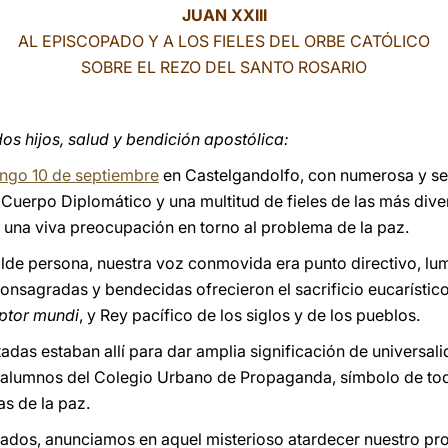
JUAN XXIII
AL EPISCOPADO Y A LOS FIELES DEL ORBE CATÓLICO
SOBRE EL REZO DEL SANTO ROSARIO
s hijos, salud y bendición apostólica:
ngo 10 de septiembre
en Castelgandolfo, con numerosa y se
 Cuerpo Diplomático y una multitud de fieles de las más div
 una viva preocupación en torno al problema de la paz.
lde persona, nuestra voz conmovida era punto directivo, lum
nsagradas y bendecidas ofrecieron el sacrificio eucarístic
ptor mundi
, y Rey pacífico de los siglos y de los pueblos.
adas estaban allí para dar amplia significación de universa
s alumnos del Colegio Urbano de Propaganda, símbolo de tod
as de la paz.
iados, anunciamos en aquel misterioso atardecer nuestro pr