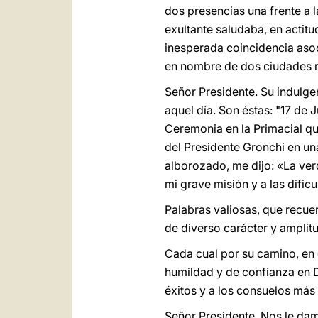
dos presencias una frente a l
exultante saludaba, en actitu
inesperada coincidencia asoc
en nombre de dos ciudades mar
Señor Presidente. Su indulge
aquel día. Son éstas: "17 de 
Ceremonia en la Primacial que
del Presidente Gronchi en un
alborozado, me dijo: «La ver
mi grave misión y a las dific
Palabras valiosas, que recuer
de diverso carácter y amplitu
Cada cual por su camino, en e
humildad y de confianza en D
éxitos y a los consuelos más 
Señor Presidente. Nos le damo