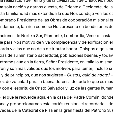
 realización del reino y de la civilización de Cristo, Nos p
una sola nación y darnos cuenta, de Oriente a Occidente, de 
sta familiaridad más extendida la que Nos condujo –en los 
mbrado Presidente de las Obras de cooperación misional en I
undamente, tan rica como se Nos presentó en bendiciones de
aciones de Norte a Sur, Piamonte, Lombardía, Véneto, hasta l
fue para Nos motivo de viva complacencia y de edificación el
guarda y a las que no deja de tributar honor: Obispos dignísi
ias de su ministerio sacerdotal, poblaciones buenas y todaví
tramos aún en la tierra, Señor Presidente, en Italia lo mism
ron y son más válidos que los motivos para temer; incluso si
 y de principios, que nos sugieren –
Custos, quid de nocte?
–
dez de voluntad para la buena defensa de todo lo que es má
 con el espíritu de Cristo Salvador y luz de las gentes huma
e, el que le recuerde aquí, en la casa del Padre Común, dond
ona y proporcionarnos esta cortés reunión, el recordarle – 
edas de la Catedral de Pisa en la gran fiesta del Patrono S. 