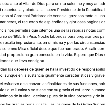
a otra ante el Altar de Dios para un rito solemne y muy amado
d respetuosa y piadosa, al nuevo Presidente de la República I
iaba al Cardenal Patriarca de Venecia, gozosos tanto el uno
ineras, el recuerdo de espléndidas y gloriosas páginas de la
ncia nos permitirá que citemos una de las rápidas notas conf
Junio de 1955. En Pisa. Noche laboriosa para preparar tres pal
 resulta impresionante, en si misma y por las circunstancias
a solemne Misa oficial desde que fue nombrado. Al salir con 
dad proporciona gran consuelo en la vida. Espero que Dios m
ultades que lleva consigo».
dan los deberes de quien se halla investido de responsabilid
d, aunque en la sustancia igualmente características y grave
l esfuerzo de alcanzar las finalidades de sus funciones, ani
ios que ilumina y sostiene con su gracia el esfuerzo human
íntimos de la vida : decimos pues de la vida presente y de la 
s las gracias por su visita. Las insignias de la Orden Supre