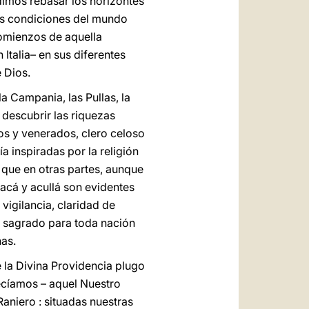
udimos rebasar los horizontes
las condiciones del mundo
comienzos de aquella
talia– en sus diferentes
 Dios.
a Campania, las Pullas, la
 descubrir las riquezas
mos y venerados, clero celoso
a inspiradas por la religión
o que en otras partes, aunque
 acá y acullá son evidentes
 vigilancia, claridad de
s sagrado para toda nación
nas.
e la Divina Providencia plugo
decíamos – aquel Nuestro
Raniero : situadas nuestras