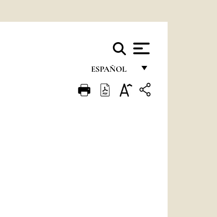
ESPAÑOL
FRANÇAIS
ENGLISH
ITALIANO
PORTUGUÊS
ESPAÑOL
DEUTSCH
POLSKI