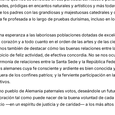
des, pródigas en encantos naturales y artísticos y más todav
de los padres con las grandiosas y majestuosas catedrales 
 la fe profesada a lo largo de pruebas durísimas, incluso en l
na esperanza a las laboriosas poblaciones dotadas de excel
e corazón y a todo cuanto en el orden de las artes y de las c
amos también de destacar cómo las buenas relaciones entre 
icio de feliz actividad, de efectiva concordia. No se nos oc
monía de relaciones entre la Santa Sede y la República Federa
os alemanes cuya fe consciente y ardiente es bien conocida y
uera de los confines patrios; y la ferviente participación en la
tivos.
mo pueblo de Alemania paternales votos, deseándole un futu
ración tal como puede nacer de la buena voluntad de cada u
o —en un espíritu de justicia y de caridad— a los más altos i