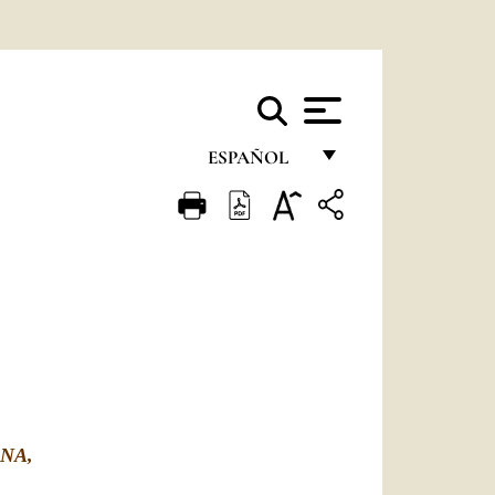
ESPAÑOL
FRANÇAIS
ENGLISH
ITALIANO
PORTUGUÊS
ESPAÑOL
DEUTSCH
NA,
POLSKI