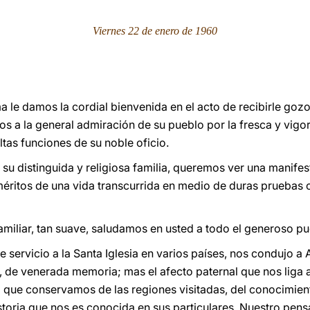
Viernes 22 de enero de 1960
ma le damos la cordial bienvenida en el acto de recibirle go
 a la general admiración de su pueblo por la fresca y vigo
tas funciones de su noble oficio.
n su distinguida y religiosa familia, queremos ver una manifest
éritos de una vida transcurrida en medio de duras pruebas c
familiar, tan suave, saludamos en usted a todo el generoso p
e servicio a la Santa Iglesia en varios países, nos condujo 
, de venerada memoria; mas el afecto paternal que nos liga a
 que conservamos de las regiones visitadas, del conocimien
storia que nos es conocida en sus particulares. Nuestro pens