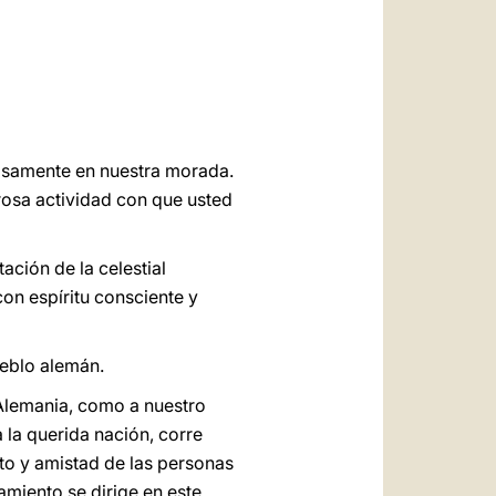
العربيّة
中文
LATINE
zosamente en nuestra morada.
rosa actividad con que usted
ación de la celestial
on espíritu consciente y
ueblo alemán.
a Alemania, como a nuestro
 la querida nación, corre
to y amistad de las personas
amiento se dirige en este