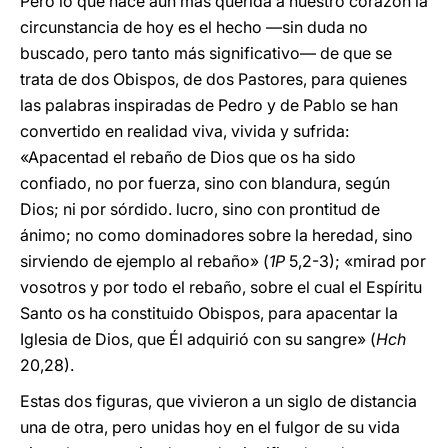
Pero lo que hace aún más querida a nuestro corazón la
circunstancia de hoy es el hecho —sin duda no
buscado, pero tanto más significativo— de que se
trata de dos Obispos, de dos Pastores, para quienes
las palabras inspiradas de Pedro y de Pablo se han
convertido en realidad viva, vivida y sufrida:
«Apacentad el rebaño de Dios que os ha sido
confiado, no por fuerza, sino con blandura, según
Dios; ni por sórdido. lucro, sino con prontitud de
ánimo; no como dominadores sobre la heredad, sino
sirviendo de ejemplo al rebaño» (
1P
5,2-3); «mirad por
vosotros y por todo el rebaño, sobre el cual el Espíritu
Santo os ha constituido Obispos, para apacentar la
Iglesia de Dios, que Él adquirió con su sangre» (
Hch
20,28).
Estas dos figuras, que vivieron a un siglo de distancia
una de otra, pero unidas hoy en el fulgor de su vida