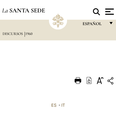
La
SANTA SEDE
ESPAÑOL
DISCURSOS
1960
FRANÇAIS
ENGLISH
ITALIANO
PORTUGUÊS
ESPAÑOL
DEUTSCH
POLSKI
العربيّة
ES
-
IT
中文