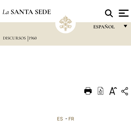
La
SANTA SEDE
ESPAÑOL
DISCURSOS
1960
FRANÇAIS
ENGLISH
ITALIANO
PORTUGUÊS
ESPAÑOL
DEUTSCH
POLSKI
العربيّة
ES
-
FR
中文