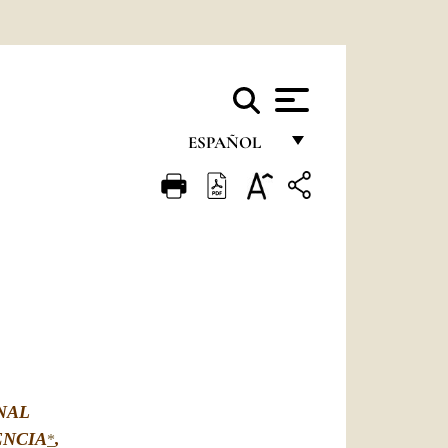
ESPAÑOL
FRANÇAIS
ENGLISH
ITALIANO
PORTUGUÊS
ESPAÑOL
DEUTSCH
NAL
POLSKI
ENCIA
,
*