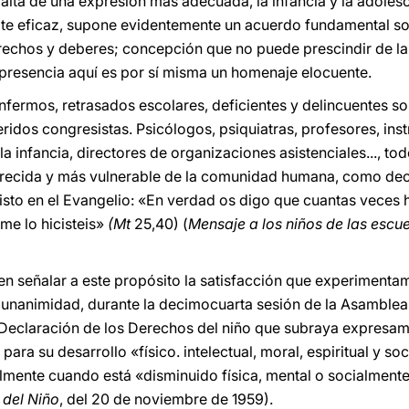
alta de una expresión más adecuada, la infancia y la adoles
lte eficaz, supone evidentemente un acuerdo fundamental sobr
echos y deberes; concepción que no puede prescindir de la 
a presencia aquí es por sí misma un homenaje elocuente.
nfermos, retrasados escolares, deficientes y delincuentes so
idos congresistas. Psicólogos, psiquiatras, profesores, inst
la infancia, directores de organizaciones asistenciales..., 
orecida y más vulnerable de la comunidad humana, como de
isto en el Evangelio: «En verdad os digo que cuantas veces h
me lo hicisteis»
(Mt
25,40) (
Mensaje a los niños de las escue
señalar a este propósito la satisfacción que experimentam
unanimidad, durante la decimocuarta sesión de la Asamblea
 Declaración de los Derechos del niño que subraya expresam
ara su desarrollo «físico. intelectual, moral, espiritual y soc
lmente cuando está «disminuido física, mental o socialmente»
 del Niño
, del 20 de noviembre de 1959).