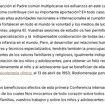
acción el Padre común multiplicarse los esfuerzos en este c
oma contribuye con su importante aportación? En todo caso,
ás altas autoridades nacionales e internacionales al cumpli
e fortalecer en todo el mundo la voluntad y los medios de lu
reso
, página 6). Vuestras sesiones de estudio os han permit
especialización y la indispensable colaboración de todas la
a infancia en el mundo. Pero, al desarrollar así relaciones h
s y técnicos especializados, tendréis también la preocupaci
tes de los valores familiares y religiosos, igualmente indis
aptación de los niños y adolescentes, para obtener un feliz r
lenamente al niño y al adolescente que se benefician de ella
icoterapia clínica
, el 13 de abril de 1953;
Radiomensaje para
.
os beneficiosos efectos de esta primera Conferencia intern
a de los cuales Nos invocamos de todo corazón sobre todos
familias, vuestros trabajos y sobre los niños y adolescentes 