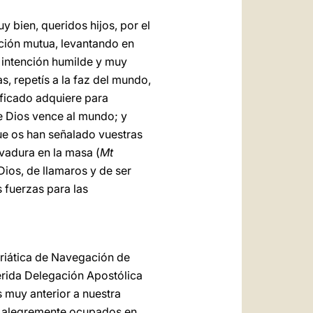
 bien, queridos hijos, por el
ación mutua, levantando en
 intención humilde y muy
s, repetís a la faz del mundo,
ificado adquiere para
de Dios vence al mundo; y
ue os han señalado vuestras
evadura en la masa (
Mt
ios, de llamaros y de ser
 fuerzas para las
riática de Navegación de
erida Delegación Apostólica
 muy anterior a nuestra
ía alegremente ocupados en