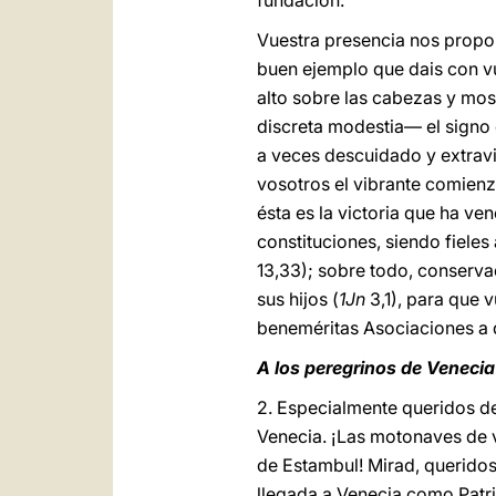
fundación.
Vuestra presencia nos propor
buen ejemplo que dais con vue
alto sobre las cabezas y mo
discreta modestia— el signo d
a veces descuidado y extravia
vosotros el vibrante comienz
ésta es la victoria que ha ve
constituciones, siendo fiele
13,33); sobre todo, conserva
sus hijos (
1Jn
3,1), para que 
beneméritas Asociaciones a 
A los peregrinos de Venecia
2. Especialmente queridos d
Venecia. ¡Las motonaves de 
de Estambul! Mirad, queridos
llegada a Venecia como Patr