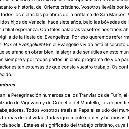
ncanto e historia, del Oriente cristiano. Vosotros lleváis por 
todos los cielos las palabras de la oriflama de San Marcos:
P
idos hijos de Venecia, hace siete años, bajo las bóvedas de l
 filial esperanza. Con tales palabras vosotros nos traéis ah
igilia de la fiesta del Evangelista. Por eso queremos referir
e:
Pax et Evangelium!
En el Evangelio vivido está el secreto 
e se afana en obrar bien, la alegría de ser útiles en este mu
an siempre y por todas partes un claro programa de vida par
relaciones tan extensas de que consta vuestro trabajo. Os co
ecido.
jadores
n la Peregrinación numerosa de los Tranviarios de Turín, el
alzado de Vigevano y de Crocetta del Montello, los dependien
abajadores. Todos vosotros traéis al Papa el saludo del mund
formas de actividad, todas igualmente nobles y hermosas de
ncia social. Este es el significado del trabajo cristiano, cuya