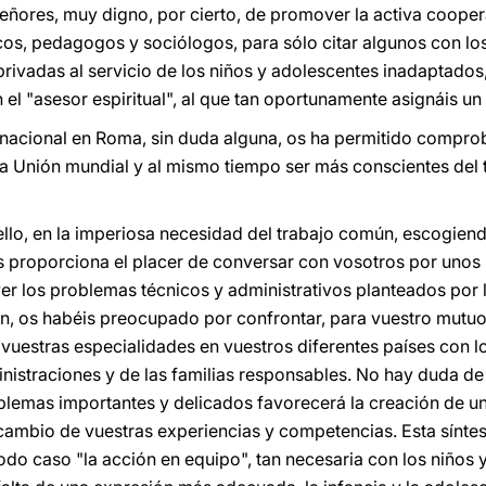
eñores, muy digno, por cierto, de promover la activa coopera
cos, pedagogos y sociólogos, para sólo citar algunos con los
privadas al servicio de los niños y adolescentes inadaptados,
 el "asesor espiritual", al que tan oportunamente asignáis un
rnacional en Roma, sin duda alguna, os ha permitido compro
a Unión mundial y al mismo tiempo ser más conscientes del 
a ello, en la imperiosa necesidad del trabajo común, escogi
 proporciona el placer de conversar con vosotros por unos m
er los problemas técnicos y administrativos planteados por l
fin, os habéis preocupado por confrontar, para vuestro mutuo
vuestras especialidades en vuestros diferentes países con lo
nistraciones y de las familias responsables. No hay duda d
blemas importantes y delicados favorecerá la creación de 
cambio de vuestras experiencias y competencias. Esta síntes
odo caso "la acción en equipo", tan necesaria con los niños 