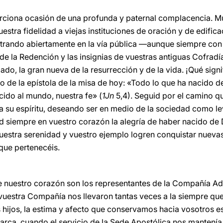
ciona ocasión de una profunda y paternal complacencia. Muy
stra fidelidad a viejas instituciones de oración y de edific
strando abiertamente en la vía pública —aunque siempre con
e la Redención y las insignias de vuestras antiguas Cofradía
do, la gran nueva de la resurrección y de la vida. ¡Qué sign
o de la epístola de la misa de hoy: «Todo lo que ha nacido 
ncido al mundo, nuestra fe» (
1Jn
5,4). Seguid por el camino q
s a su espíritu, deseando ser en medio de la sociedad como l
d siempre en vuestro corazón la alegría de haber nacido de D
vuestra serenidad y vuestro ejemplo logren conquistar nuevas
que pertenecéis.
e nuestro corazón son los representantes de la Compañía Ad
vuestra Compañía nos llevaron tantas veces a la siempre qu
 hijos, la estima y afecto que conservamos hacia vosotros es
iarca, cuando el servicio de la Sede Apostólica nos manten