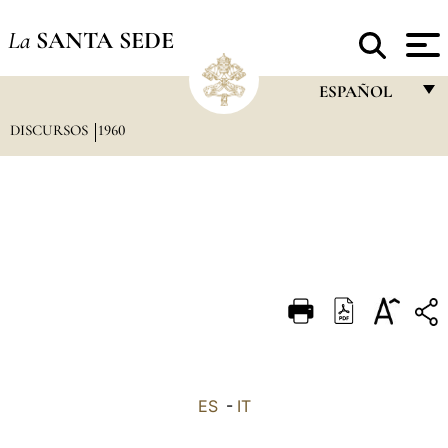
La
SANTA SEDE
ESPAÑOL
DISCURSOS
1960
FRANÇAIS
ENGLISH
ITALIANO
PORTUGUÊS
ESPAÑOL
DEUTSCH
POLSKI
العربيّة
ES
-
IT
中文