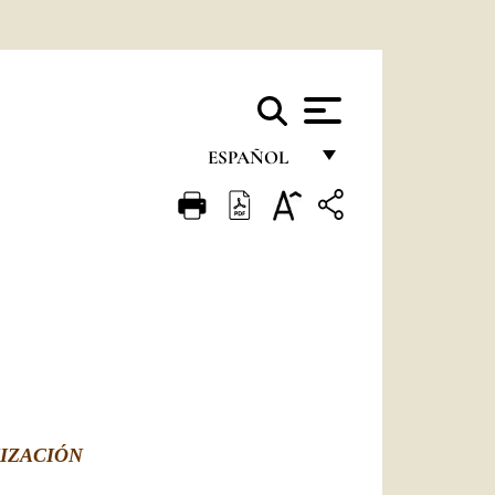
ESPAÑOL
FRANÇAIS
ENGLISH
ITALIANO
PORTUGUÊS
ESPAÑOL
DEUTSCH
NIZACIÓN
POLSKI