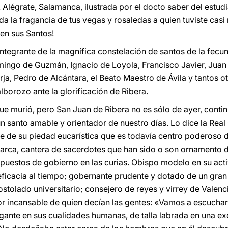
. Alégrate, Salamanca, ilustrada por el docto saber del estud
oda la fragancia de tus vegas y rosaledas a quien tuviste ca
 en sus Santos!
ntegrante de la magnífica constelación de santos de la fecun
mingo de Guzmán, Ignacio de Loyola, Francisco Javier, Juan 
rja, Pedro de Alcántara, el Beato Maestro de Ávila y tantos 
lborozo ante la glorificación de Ribera.
que murió, pero San Juan de Ribera no es sólo de ayer, conti
 santo amable y orientador de nuestro días. Lo dice la Real 
de su piedad eucarística que es todavía centro poderoso de
iarca, cantera de sacerdotes que han sido o son ornamento 
puestos de gobierno en las curias. Obispo modelo en su acti
eficacia al tiempo; gobernante prudente y dotado de un gran 
stolado universitario; consejero de reyes y virrey de Valenci
or incansable de quien decían las gentes: «Vamos a escuchar
igante en sus cualidades humanas, de talla labrada en una ex