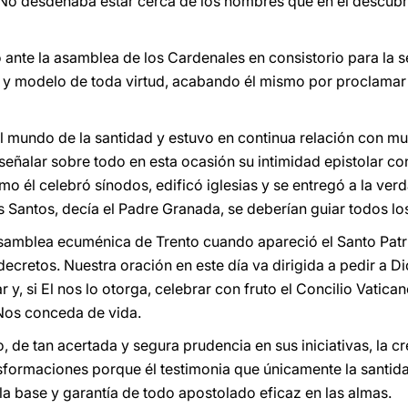
 No desdeñaba estar cerca de los hombres que en él descubr
 ante la asamblea de los Cardenales en consistorio para la 
a y modelo de toda virtud, acabando él mismo por proclamar
 mundo de la santidad y estuvo en continua relación con mu
señalar sobre todo en esta ocasión su intimidad epistolar c
omo él celebró sínodos, edificó iglesias y se entregó a la verd
 Santos, decía el Padre Granada, se deberían guiar todos los
samblea ecuménica de Trento cuando apareció el Santo Patri
decretos. Nuestra oración en este día va dirigida a pedir a Di
 y, si El nos lo otorga, celebrar con fruto el Concilio Vatica
Nos conceda de vida.
o, de tan acertada y segura prudencia en sus iniciativas, la
sformaciones porque él testimonia que únicamente la santida
s la base y garantía de todo apostolado eficaz en las almas.