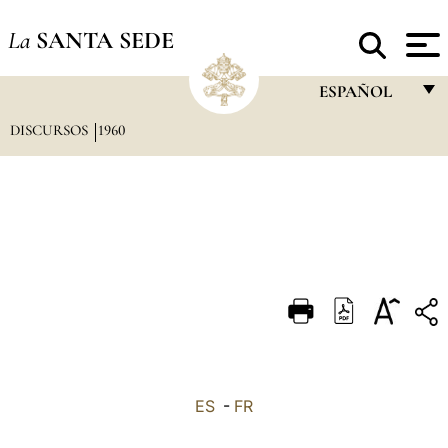
La
SANTA SEDE
ESPAÑOL
DISCURSOS
1960
FRANÇAIS
ENGLISH
ITALIANO
PORTUGUÊS
ESPAÑOL
DEUTSCH
POLSKI
العربيّة
ES
-
FR
中文