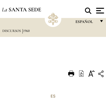
La
SANTA SEDE
ESPAÑOL
DISCURSOS
1960
FRANÇAIS
ENGLISH
ITALIANO
PORTUGUÊS
ESPAÑOL
DEUTSCH
POLSKI
العربيّة
ES
中文