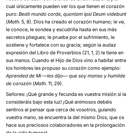
cual únicamente pueden ver los que tienen el corazón
puro:
Beati mundo corde, quoniam ipsi Deum videbunt
(
Math.
5, 8). Dios ha creado el corazón humano; le ve,
le conoce, le sondea y escudriña hasta en sus más
secretos pliegues; le prueba por el sufrimiento, le
sostiene y fortalece con su gracia; según la audaz
expresión del Libro de Proverbios (21, 1, 2) le tiene en
sus manos. Cuando el Hijo de Dios vino a habitar entre
los hombres les propuso su corazón como ejemplo:
Aprended de Mí —les dijo— que soy manso y humilde
de corazón
(
Math.
11, 29).
Señores: ¡Qué grande y fecunda es vuestra misión si la
consideráis bajo esta luz! ¡Qué animosos debéis
sentiros al pensar que cerca de vosotros, guiando
vuestra mano, se encuentra la del mismo Dios, que os
hace sus preciosos colaboradores en la prolongación
de la vida humana!