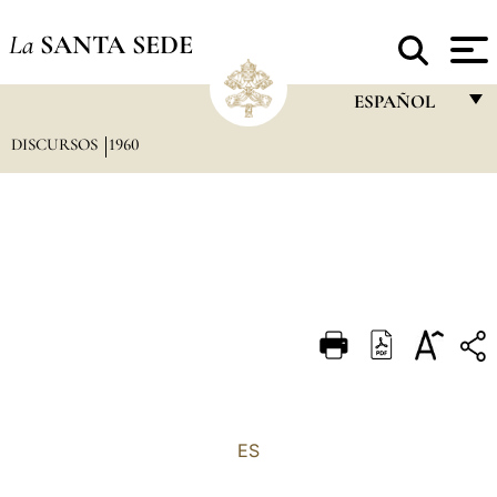
La
SANTA SEDE
ESPAÑOL
DISCURSOS
1960
FRANÇAIS
ENGLISH
ITALIANO
PORTUGUÊS
ESPAÑOL
DEUTSCH
POLSKI
العربيّة
ES
中文