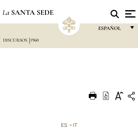
La
SANTA SEDE
ESPAÑOL
DISCURSOS
1960
FRANÇAIS
ENGLISH
ITALIANO
PORTUGUÊS
ESPAÑOL
DEUTSCH
POLSKI
العربيّة
ES
-
IT
中文