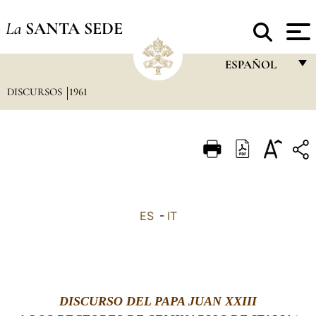
La
SANTA SEDE
ESPAÑOL
DISCURSOS
1961
FRANÇAIS
ENGLISH
ITALIANO
PORTUGUÊS
ESPAÑOL
ES
-
IT
DEUTSCH
POLSKI
العربيّة
DISCURSO DEL PAPA JUAN XXIII
中文