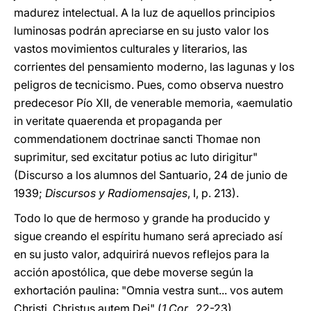
madurez intelectual. A la luz de aquellos principios
luminosas podrán apreciarse en su justo valor los
vastos movimientos culturales y literarios, las
corrientes del pensamiento moderno, las lagunas y los
peligros de tecnicismo. Pues, como observa nuestro
predecesor Pío XII, de venerable memoria, «aemulatio
in veritate quaerenda et propaganda per
commendationem doctrinae sancti Thomae non
suprimitur, sed excitatur potius ac luto dirigitur"
(Discurso a los alumnos del Santuario, 24 de junio de
1939;
Discursos y Radiomensajes
, I, p. 213).
Todo lo que de hermoso y grande ha producido y
sigue creando el espíritu humano será apreciado así
en su justo valor, adquirirá nuevos reflejos para la
acción apostólica, que debe moverse según la
exhortación paulina: "Omnia vestra sunt... vos autem
Christi, Christus autem Dei" (
1 Cor.
, 22-23).