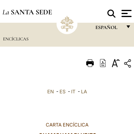
La
SANTA SEDE
ESPAÑOL
ENCÍCLICAS
FRANÇAIS
ENGLISH
ITALIANO
PORTUGUÊS
ESPAÑOL
EN
-
ES
-
IT
-
LA
DEUTSCH
POLSKI
العربيّة
CARTA ENCÍCLICA
中文