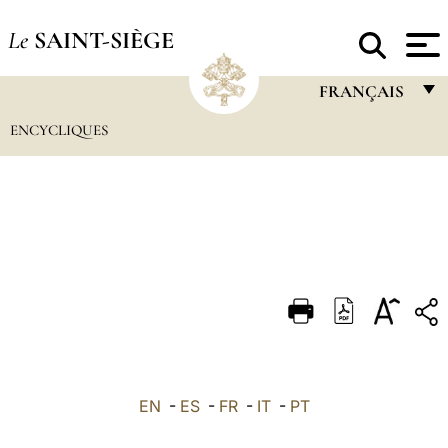
Le
SAINT-SIÈGE
FRANÇAIS
ENCYCLIQUES
FRANÇAIS
ENGLISH
ITALIANO
PORTUGUÊS
ESPAÑOL
DEUTSCH
POLSKI
العربيّة
EN
-
ES
-
FR
-
IT
-
PT
中文