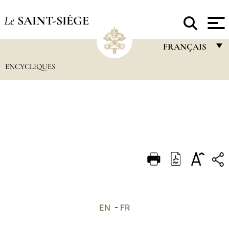
Le
SAINT-SIÈGE
FRANÇAIS
ENCYCLIQUES
FRANÇAIS
ENGLISH
ITALIANO
PORTUGUÊS
ESPAÑOL
DEUTSCH
POLSKI
العربيّة
EN
-
FR
中文