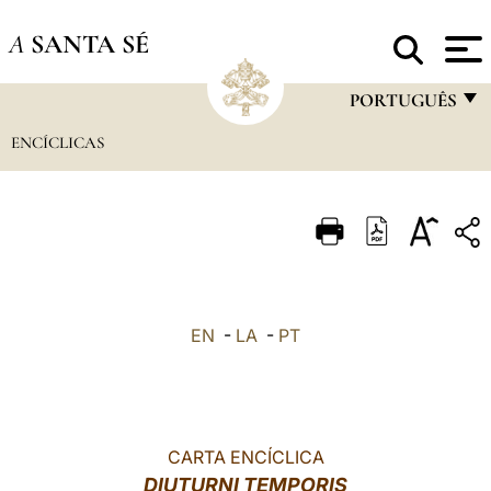
A
SANTA SÉ
PORTUGUÊS
ENCÍCLICAS
FRANÇAIS
ENGLISH
ITALIANO
PORTUGUÊS
ESPAÑOL
EN
-
LA
-
PT
DEUTSCH
POLSKI
العربيّة
CARTA ENCÍCLICA
DIUTURNI TEMPORIS
中文