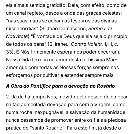
ela a mais sentida gratidão. Dela, com efeito, como de
um canal repleto, desce a onda das graças celestes:
"nas suas mãos se acham os tesouros das divinas
misericórdias" (S. João Damasceno,
Sermo I de
Nativitate
) "É vontade de Deus que ela seja o princípio
de todos os bens" (S. Ireneu,
Contra Valent.
1, III, c.
33). E Nós firmemente esperamos poder encerrar a
Nossa vida terrena no amor desta terníssima Mãe:
amor que com todas as Nossas forças sempre nos
esforçamos por cultivar e estender sempre mais.
A Obra do Pontífice para a devoção ao Rosário
2. Já de há tempo Nós, movido pelo desejo de colocar
na tão aumentada devoção para com a Virgem, como
numa rocha inexpugnável, a salvação da humanidade,
nunca cessamos de promover entre os fiéis a piedosa
prática do "santo Rosário". Para este fim, já desde o