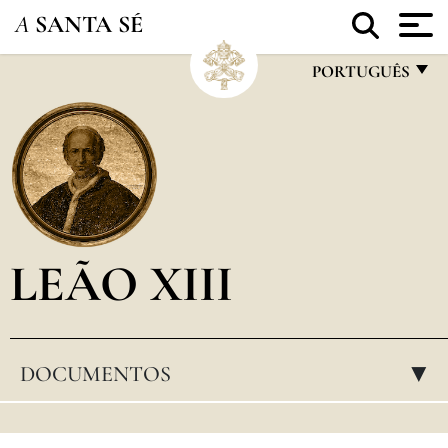
A
SANTA SÉ
PORTUGUÊS
FRANÇAIS
ENGLISH
ITALIANO
PORTUGUÊS
LEÃO XIII
ESPAÑOL
DEUTSCH
POLSKI
DOCUMENTOS
▸
العربيّة
中文