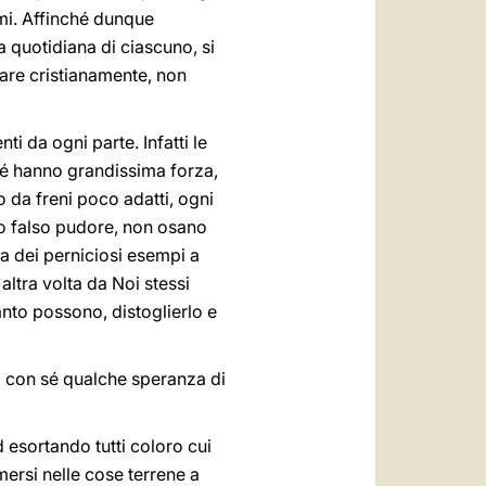
umi. Affinché dunque
ta quotidiana di ciascuno, si
rare cristianamente, non
i da ogni parte. Infatti le
r sé hanno grandissima forza,
o da freni poco adatti, ogni
rto falso pudore, non osano
a dei perniciosi esempi a
ltra volta da Noi stessi
anto possono, distoglierlo e
chi con sé qualche speranza di
esortando tutti coloro cui
mmersi nelle cose terrene a