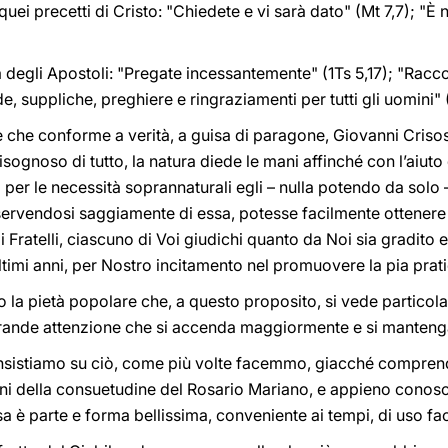
quei precetti di Cristo: "Chiedete e vi sarà dato" (Mt 7,7); "
ola degli Apostoli: "Pregate incessantemente" (1Ts 5,17); "Ra
, suppliche, preghiere e ringraziamenti per tutti gli uomini" 
che conforme a verità, a guisa di paragone, Giovanni Criso
sognoso di tutto, la natura diede le mani affinché con l’aiuto
ì per le necessità soprannaturali egli – nulla potendo da solo 
 servendosi saggiamente di essa, potesse facilmente ottenere
i Fratelli, ciascuno di Voi giudichi quanto da Noi sia gradito 
ultimi anni, per Nostro incitamento nel promuovere la pia prat
 la pietà popolare che, a questo proposito, si vede particolar
grande attenzione che si accenda maggiormente e si manten
 insistiamo su ciò, come più volte facemmo, giacché compre
stiani della consuetudine del Rosario Mariano, e appieno conos
a è parte e forma bellissima, conveniente ai tempi, di uso faci