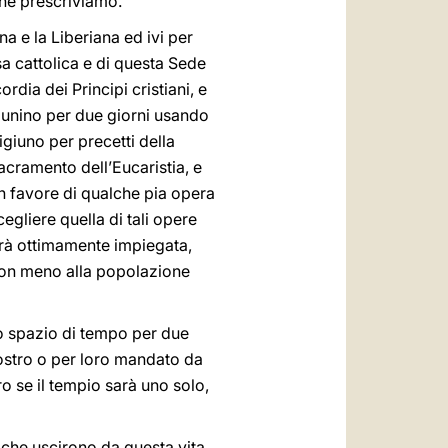
he prescriviamo.
na e la Liberiana ed ivi per
sa cattolica e di questa Sede
ordia dei Principi cristiani, e
igiunino per due giorni usando
digiuno per precetti della
acramento dell’Eucaristia, e
in favore di qualche pia opera
gliere quella di tali opere
arà ottimamente impiegata,
li non meno alla popolazione
tto spazio di tempo per due
 vostro o per loro mandato da
o se il tempio sarà uno solo,
 che uscirono da questa vita