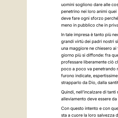
uomini sogliono dare alle cos
penetrino nei loro animi quei p
deve fare ogni sforzo perché 
meno in pubblico che in priva
In tale impresa è tanto più n
grandi virtù dei padri nostri 
una maggiore ne chiesero ai fi
giorno più si diffonde: fra qu
professare liberamente ciò c
poco a poco va penetrando nei
furono indicate, espertissime 
strapparlo da Dio, dalla santit
Quindi, nell’incalzare di tant
alleviamento deve essere da 
Con questo intento e con qu
sta a cuore la loro salvezza d