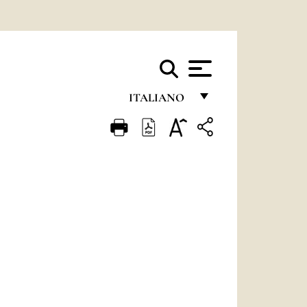
ITALIANO
FRANÇAIS
ENGLISH
ITALIANO
PORTUGUÊS
ESPAÑOL
DEUTSCH
POLSKI