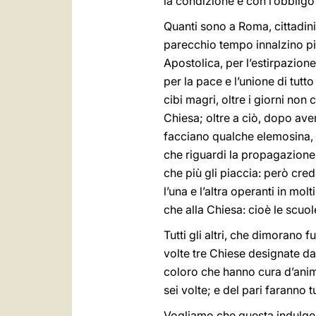
la condizione e con l’obblig
Quanti sono a Roma, cittadini 
parecchio tempo innalzino pie
Apostolica, per l’estirpazione 
per la pace e l’unione di tutt
cibi magri, oltre i giorni non
Chiesa; oltre a ciò, dopo ave
facciano qualche elemosina, s
che riguardi la propagazione 
che più gli piaccia: però cr
l’una e l’altra operanti in mol
che alla Chiesa: cioè le scuole
Tutti gli altri, che dimorano 
volte tre Chiese designate da 
coloro che hanno cura d’anime
sei volte; e del pari faranno 
Vogliamo che questa indulgenz