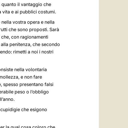
in quanto il vantaggio che
 vita e ai pubblici costumi.
e nella vostra opera e nella
utti che sono proposti. Sarà
i che, con ragionamenti
no alla penitenza, che secondo
ndo: rimetti a noi i nostri
siste nella volontaria
 mollezza, e non fare
e, spesso presentano falsi
erabile peso o l’obbligo
ll’anno.
e cupidigie che esigono
per la qual cosa coloro che