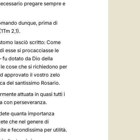
È necessario pregare sempre e
ccomando dunque, prima di
(1Tm 2,1).
stomo lasciò scritto: Come
 di esse si procacciasse le
– fu dotato da Dio della
 le cose che si richiedono per
ed approvato il vostro zelo
ica del santissimo Rosario.
mente attuata in quasi tutti i
ga con perseveranza.
ndete quanta importanza
cete che nel genere di
le e fecondissima per utilità.