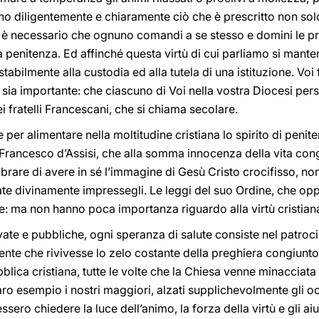
no diligentemente e chiaramente ciò che è prescritto non sol
: è necessario che ognuno comandi a se stesso e domini le pr
a penitenza. Ed affinché questa virtù di cui parliamo si man
 stabilmente alla custodia ed alla tutela di una istituzione. V
ò sia importante: che ciascuno di Voi nella vostra Diocesi pers
i fratelli Francescani, che si chiama secolare.
er alimentare nella moltitudine cristiana lo spirito di penite
 Francesco d’Assisi, che alla somma innocenza della vita con
brare di avere in sé l’immagine di Gesù Cristo crocifisso, non
ate divinamente impressegli. Le leggi del suo Ordine, che 
e: ma non hanno poca importanza riguardo alla virtù cristian
vate e pubbliche, ogni speranza di salute consiste nel patroci
e che rivivesse lo zelo costante della preghiera congiunto a
lica cristiana, tutte le volte che la Chiesa venne minacciata 
laro esempio i nostri maggiori, alzati supplichevolmente gli o
ro chiedere la luce dell’animo, la forza della virtù e gli aiuti