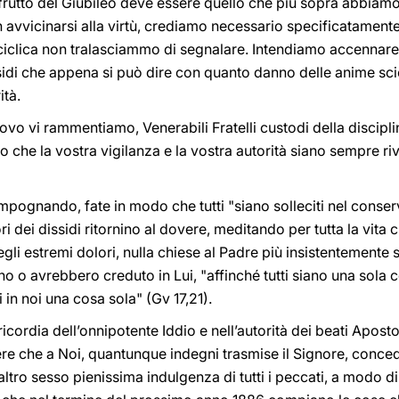
frutto del Giubileo deve essere quello che più sopra abbiamo
 avvicinarsi alla virtù, crediamo necessario specificatament
iclica non tralasciammo di segnalare. Intendiamo accennare a
issidi che appena si può dire con quanto danno delle anime s
ità.
ovo vi rammentiamo, Venerabili Fratelli custodi della discipli
 che la vostra vigilanza e la vostra autorità siano sempre ri
nando, fate in modo che tutti "siano solleciti nel conservar
ri dei dissidi ritornino al dovere, meditando per tutta la vita c
li estremi dolori, nulla chiese al Padre più insistentemente s
 o avrebbero creduto in Lui, "affinché tutti siano una sola c
i in noi una cosa sola" (Gv 17,21).
ricordia dell’onnipotente Iddio e nell’autorità dei beati Aposto
ere che a Noi, quantunque indegni trasmise il Signore, concedi
ll’altro sesso pienissima indulgenza di tutti i peccati, a modo 