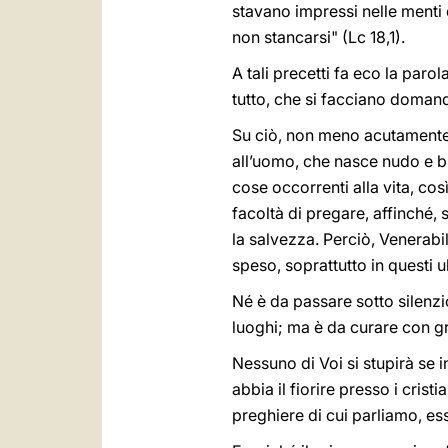
stavano impressi nelle menti 
non stancarsi" (Lc 18,1).
A tali precetti fa eco la par
tutto, che si facciano domande
Su ciò, non meno acutamente 
all’uomo, che nasce nudo e bi
cose occorrenti alla vita, cos
facoltà di pregare, affinché,
la salvezza. Perciò, Venerabil
speso, soprattutto in questi 
Né è da passare sotto silenzio
luoghi; ma è da curare con 
Nessuno di Voi si stupirà se
abbia il fiorire presso i cri
preghiere di cui parliamo, ess