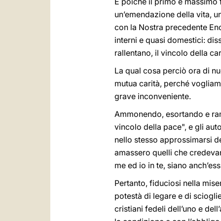
E poiché il primo e massimo 
un’emendazione della vita, un
con la Nostra precedente Enc
interni e quasi domestici: d
rallentano, il vincolo della car
La qual cosa perciò ora di nu
mutua carità, perché vogliamo
grave inconveniente.
Ammonendo, esortando e rampog
vincolo della pace", e gli auto
nello stesso approssimarsi deg
amassero quelli che credevano
me ed io in te, siano anch’ess
Pertanto, fiduciosi nella mise
potestà di legare e di sciogli
cristiani fedeli dell’uno e de