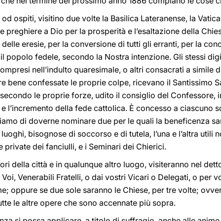
o che nel termine del prossimo anno 1886 compiano le cose c
od ospiti, visitino due volte la Basilica Lateranense, la Vatica
 preghiere a Dio per la prosperità e l’esaltazione della Chie
delle eresie, per la conversione di tutti gli erranti, per la conc
o il popolo fedele, secondo la Nostra intenzione. Gli stessi d
 compresi nell’indulto quaresimale, o altri consacrati a simile 
re bene confessate le proprie colpe, ricevano il Santissimo S
econdo le proprie forze, udito il consiglio del Confessore, 
e l’incremento della fede cattolica. È concesso a ciascuno sce
ediamo di doverne nominare due per le quali la beneficenza s
ti luoghi, bisognose di soccorso e di tutela, l’una e l’altra uti
 private dei fanciulli, e i Seminari dei Chierici.
fuori della città e in qualunque altro luogo, visiteranno nel de
Voi, Venerabili Fratelli, o dai vostri Vicari o Delegati, o per
; oppure se due sole saranno le Chiese, per tre volte; ovver
tutte le altre opere che sono accennate più sopra.
a si possa applicare, a titolo di suffragio, anche alle anime