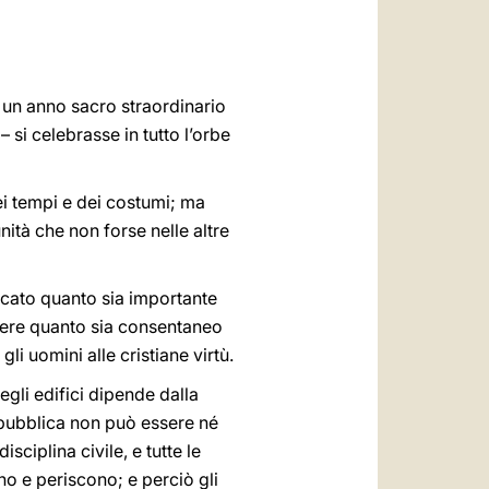
العربيّة
中文
LATINE
 un anno sacro straordinario
 si celebrasse in tutto l’orbe
dei tempi e dei costumi; ma
ità che non forse nelle altre
dicato quanto sia importante
ndere quanto sia consentaneo
li uomini alle cristiane virtù.
degli edifici dipende dalla
a pubblica non può essere né
sciplina civile, e tutte le
no e periscono; e perciò gli