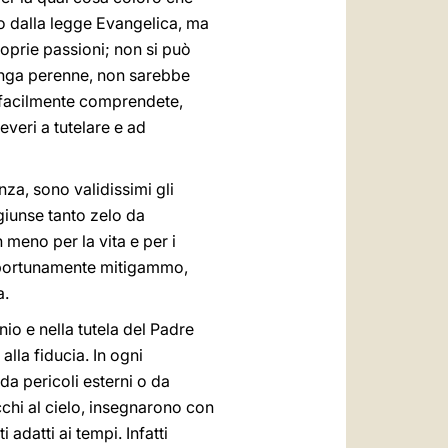
o dalla legge Evangelica, ma
oprie passioni; non si può
tenga perenne, non sarebbe
oi facilmente comprendete,
everi a tutelare e ad
nza, sono validissimi gli
giunse tanto zelo da
 meno per la vita e per i
opportunamente mitigammo,
a.
nio e nella tutela del Padre
lla fiducia. In ogni
da pericoli esterni o da
cchi al cielo, insegnarono con
 adatti ai tempi. Infatti