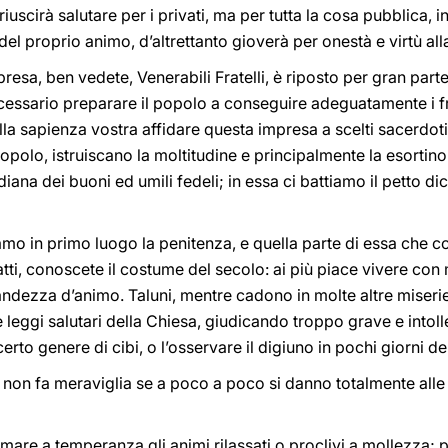
riuscirà salutare per i privati, ma per tutta la cosa pubblica, 
el proprio animo, d’altrettanto gioverà per onestà e virtù alla
presa, ben vedete, Venerabili Fratelli, è riposto per gran part
cessario preparare il popolo a conseguire adeguatamente i fr
lla sapienza vostra affidare questa impresa a scelti sacerdot
 popolo, istruiscano la moltitudine e principalmente la esorti
ana dei buoni ed umili fedeli; in essa ci battiamo il petto dice
 in primo luogo la penitenza, e quella parte di essa che con
atti, conoscete il costume del secolo: ai più piace vivere con
andezza d’animo. Taluni, mentre cadono in molte altre miseri
 leggi salutari della Chiesa, giudicando troppo grave e intoll
erto genere di cibi, o l’osservare il digiuno in pochi giorni de
, non fa meraviglia se a poco a poco si danno totalmente all
mare a temperanza gli animi rilassati o proclivi a mollezza; 