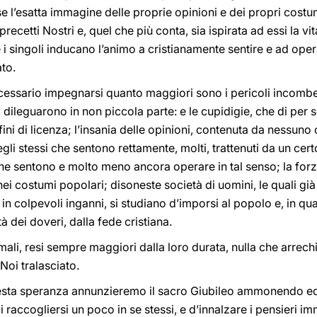
e l’esatta immagine delle proprie opinioni e dei propri cost
recetti Nostri e, quel che più conta, sia ispirata ad essi la vi
i singoli inducano l’animo a cristianamente sentire e ad ope
to.
ecessario impegnarsi quanto maggiori sono i pericoli incombent
si dileguarono in non piccola parte: e le cupidigie, che di pe
ni di licenza; l’insania delle opinioni, contenuta da nessuno 
egli stessi che sentono rettamente, molti, trattenuti da un ce
he sentono e molto meno ancora operare in tal senso; la forz
 costumi popolari; disoneste società di uomini, le quali già a
in colpevoli inganni, si studiano d’imporsi al popolo e, in qu
à dei doveri, dalla fede cristiana.
i mali, resi sempre maggiori dalla loro durata, nulla che arre
Noi tralasciato.
esta speranza annunzieremo il sacro Giubileo ammonendo ed 
i raccogliersi un poco in se stessi, e d’innalzare i pensieri i