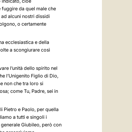
 indicato, cioè
e fuggire da quel male che
d alcuni nostri dissidi
ciolgono, o certamente
na ecclesiastica e della
volte a scongiurare così
e l’unità dello spirito nel
he l’Unigenito Figlio di Dio,
e non che tra loro si
osa; come Tu, Padre, sei in
li Pietro e Paolo, per quella
amo a tutti e singoli i
di generale Giubileo, però con