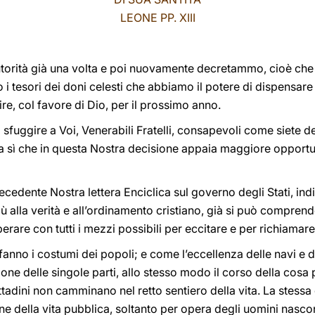
LEONE PP. XIII
torità già una volta e poi nuovamente decretammo, cioè che
 i tesori dei doni celesti che abbiamo il potere di dispensare –
ire, col favore di Dio, per il prossimo anno.
può sfuggire a Voi, Venerabili Fratelli, consapevoli come siete 
a sì che in questa Nostra decisione appaia maggiore opportun
ecedente Nostra lettera Enciclica sul governo degli Stati, in
ù alla verità e all’ordinamento cristiano, già si può compre
are con tutti i mezzi possibili per eccitare e per richiamare g
lo fanno i costumi dei popoli; e come l’eccellenza delle navi e 
ione delle singole parti, allo stesso modo il corso della cos
tadini non camminano nel retto sentiero della vita. La stessa di
ne della vita pubblica, soltanto per opera degli uomini nasco