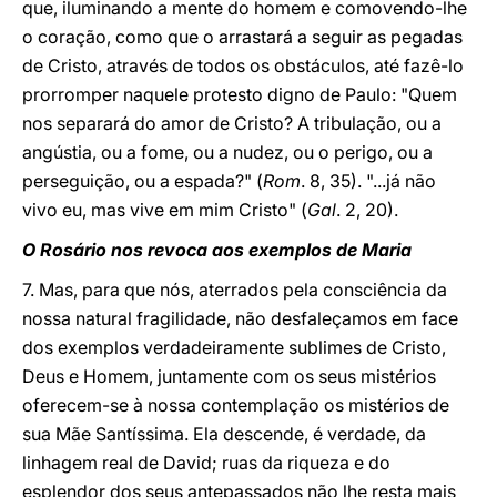
que, iluminando a mente do homem e comovendo-lhe
o coração, como que o arrastará a seguir as pegadas
de Cristo, através de todos os obstáculos, até fazê-lo
prorromper naquele protesto digno de Paulo: "Quem
nos separará do amor de Cristo? A tribulação, ou a
angústia, ou a fome, ou a nudez, ou o perigo, ou a
perseguição, ou a espada?" (
Rom
. 8, 35). "...já não
vivo eu, mas vive em mim Cristo" (
Gal
. 2, 20).
O Rosário nos revoca aos exemplos de Maria
7. Mas, para que nós, aterrados pela consciência da
nossa natural fragilidade, não desfaleçamos em face
dos exemplos verdadeiramente sublimes de Cristo,
Deus e Homem, juntamente com os seus mistérios
oferecem-se à nossa contemplação os mistérios de
sua Mãe Santíssima. Ela descende, é verdade, da
linhagem real de David; ruas da riqueza e do
esplendor dos seus antepassados não lhe resta mais