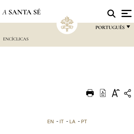
A
SANTA SÉ
PORTUGUÊS
ENCÍCLICAS
FRANÇAIS
ENGLISH
ITALIANO
PORTUGUÊS
ESPAÑOL
DEUTSCH
POLSKI
العربيّة
EN
-
IT
-
LA
-
PT
中文