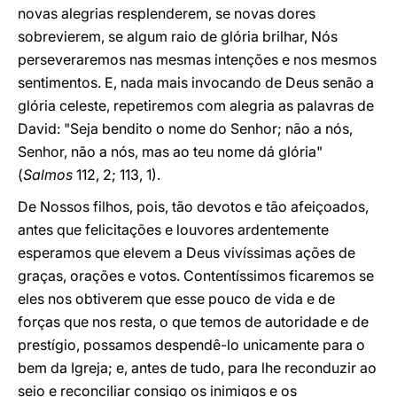
novas alegrias resplenderem, se novas dores
sobrevierem, se algum raio de glória brilhar, Nós
perseveraremos nas mesmas intenções e nos mesmos
sentimentos. E, nada mais invocando de Deus senão a
glória celeste, repetiremos com alegria as palavras de
David: "Seja bendito o nome do Senhor; não a nós,
Senhor, não a nós, mas ao teu nome dá glória"
(
Salmos
112, 2; 113, 1).
De Nossos filhos, pois, tão devotos e tão afeiçoados,
antes que felicitações e louvores ardentemente
esperamos que elevem a Deus vivíssimas ações de
graças, orações e votos. Contentíssimos ficaremos se
eles nos obtiverem que esse pouco de vida e de
forças que nos resta, o que temos de autoridade e de
prestígio, possamos despendê-lo unicamente para o
bem da Igreja; e, antes de tudo, para lhe reconduzir ao
seio e reconciliar consigo os inimigos e os