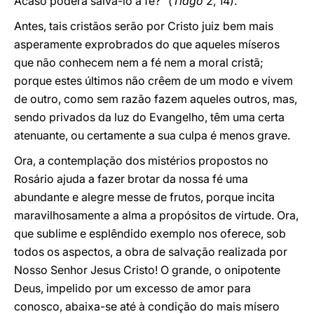
Acaso poderá salvá-lo a fé?" (
Tiago
2, 14).
Antes, tais cristãos serão por Cristo juiz bem mais
asperamente exprobrados do que aqueles míseros
que não conhecem nem a fé nem a moral cristã;
porque estes últimos não crêem de um modo e vivem
de outro, como sem razão fazem aqueles outros, mas,
sendo privados da luz do Evangelho, têm uma certa
atenuante, ou certamente a sua culpa é menos grave.
Ora, a contemplação dos mistérios propostos no
Rosário ajuda a fazer brotar da nossa fé uma
abundante e alegre messe de frutos, porque incita
maravilhosamente a alma a propósitos de virtude. Ora,
que sublime e esplêndido exemplo nos oferece, sob
todos os aspectos, a obra de salvação realizada por
Nosso Senhor Jesus Cristo! O grande, o onipotente
Deus, impelido por um excesso de amor para
conosco, abaixa-se até à condição do mais mísero