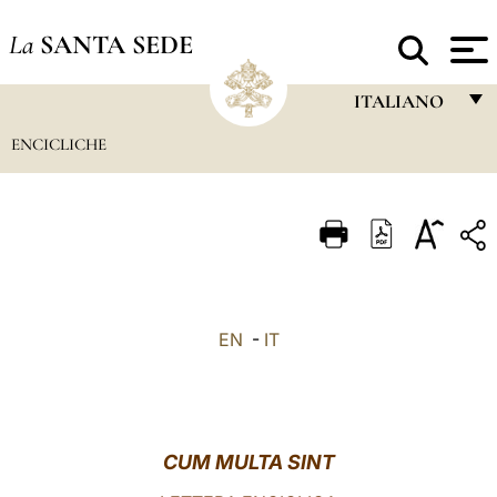
La
SANTA SEDE
ITALIANO
ENCICLICHE
FRANÇAIS
ENGLISH
ITALIANO
PORTUGUÊS
ESPAÑOL
EN
-
IT
DEUTSCH
POLSKI
العربيّة
CUM MULTA SINT
中文