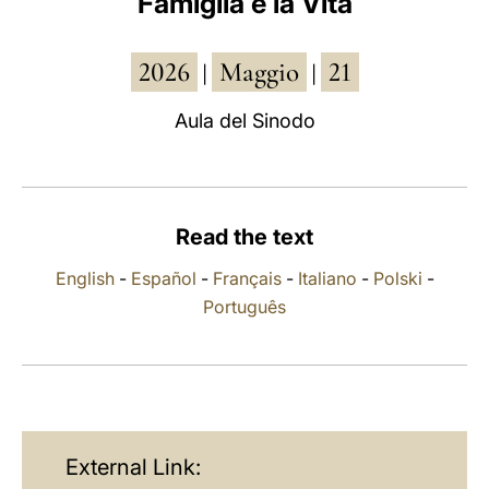
Famiglia e la Vita
LATINE
2026
Maggio
21
|
|
Aula del Sinodo
Read the text
English
-
Español
-
Français
-
Italiano
-
Polski
-
Português
External Link: