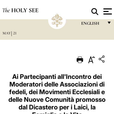
The
HOLY SEE
ENGLISH
MAY
21
FRANÇAIS
ENGLISH
ITALIANO
PORTUGUÊS
ESPAÑOL
Ai Partecipanti all'Incontro dei
Moderatori delle Associazioni di
DEUTSCH
fedeli, dei Movimenti Ecclesiali e
POLSKI
delle Nuove Comunità promosso
العربيّة
dal Dicastero per i Laici, la
中文