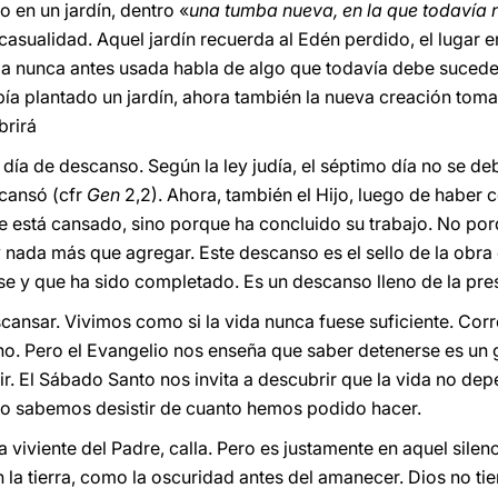
 en un jardín, dentro «
una tumba nueva, en la que todavía 
 casualidad. Aquel jardín recuerda al Edén perdido, el lugar 
a nunca antes usada habla de algo que todavía debe suceder:
abía plantado un jardín, ahora también la nueva creación toma
brirá
día de descanso. Según la ley judía, el séptimo día no se de
scansó (cfr
Gen
2,2). Ahora, también el Hijo, luego de haber
 está cansado, sino porque ha concluido su trabajo. No por
y nada más que agregar. Este descanso es el sello de la obra
se y que ha sido completado. Es un descanso lleno de la pres
ansar. Vivimos como si la vida nunca fuese suficiente. Cor
no. Pero el Evangelio nos enseña que saber detenerse es un
. El Sábado Santo nos invita a descubrir que la vida no de
o sabemos desistir de cuanto hemos podido hacer.
a viviente del Padre, calla. Pero es justamente en aquel silenc
 la tierra, como la oscuridad antes del amanecer. Dios no ti