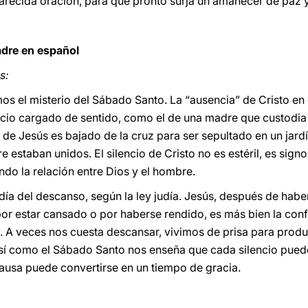
carecida oración, para que pronto surja un amanecer de paz y
adre en español
s:
s el misterio del Sábado Santo. La “ausencia” de Cristo en e
ncio cargado de sentido, como el de una madre que custodia e
 de Jesús es bajado de la cruz para ser sepultado en un jardí
e estaban unidos. El silencio de Cristo no es estéril, es sig
ndo la relación entre Dios y el hombre.
día del descanso, según la ley judía. Jesús, después de hab
por estar cansado o por haberse rendido, es más bien la con
. A veces nos cuesta descansar, vivimos de prisa para produ
así como el Sábado Santo nos enseña que cada silencio pued
ausa puede convertirse en un tiempo de gracia.