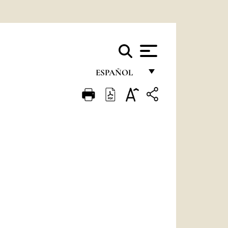
ESPAÑOL
FRANÇAIS
ENGLISH
ITALIANO
PORTUGUÊS
ESPAÑOL
DEUTSCH
POLSKI