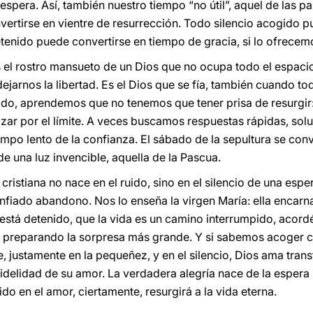
spera. Así, también nuestro tiempo “no útil”, aquel de las pa
ertirse en vientre de resurrección. Todo silencio acogido p
enido puede convertirse en tiempo de gracia, si lo ofrecem
es el rostro mansueto de un Dios que no ocupa todo el espacio
dejarnos la libertad. Es el Dios que se fía, también cuando t
ido, aprendemos que no tenemos que tener prisa de resurgir
azar por el límite. A veces buscamos respuestas rápidas, sol
empo lento de la confianza. El sábado de la sepultura se convi
e una luz invencible, aquella de la Pascua.
ristiana no nace en el ruido, sino en el silencio de una espe
confiado abandono. Nos lo enseña la virgen María: ella encarn
stá detenido, que la vida es un camino interrumpido, acor
á preparando la sorpresa más grande. Y si sabemos acoger c
 justamente en la pequeñez, y en el silencio, Dios ama trans
idelidad de su amor. La verdadera alegría nace de la espera 
ido en el amor, ciertamente, resurgirá a la vida eterna.