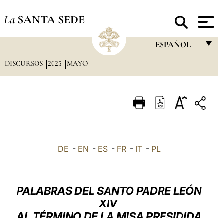
La
SANTA SEDE
ESPAÑOL
DISCURSOS
2025
MAYO
FRANÇAIS
ENGLISH
ITALIANO
PORTUGUÊS
ESPAÑOL
DE
-
EN
-
ES
-
FR
-
IT
-
PL
DEUTSCH
POLSKI
PALABRAS DEL SANTO PADRE LEÓN
العربيّة
XIV
AL TÉRMINO DE LA MISA PRESIDIDA
中文