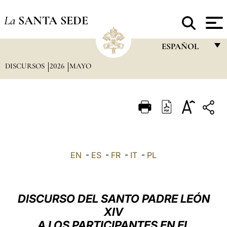
La
SANTA SEDE
ESPAÑOL
DISCURSOS
2026
MAYO
FRANÇAIS
ENGLISH
ITALIANO
PORTUGUÊS
ESPAÑOL
EN
-
ES
-
FR
-
IT
-
PL
DEUTSCH
POLSKI
DISCURSO DEL SANTO PADRE LEÓN
العربيّة
XIV
A LOS PARTICIPANTES EN EL
中文