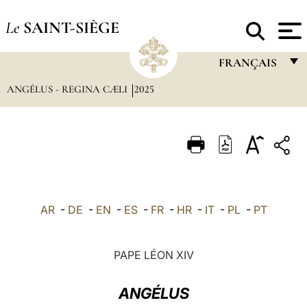
Le
SAINT-SIÈGE
FRANÇAIS
ANGÉLUS - REGINA CÆLI
2025
FRANÇAIS
ENGLISH
ITALIANO
PORTUGUÊS
ESPAÑOL
AR
-
DE
-
EN
-
ES
-
FR
-
HR
-
IT
-
PL
-
PT
DEUTSCH
POLSKI
PAPE LÉON XIV
العربيّة
ANGÉLUS
中文