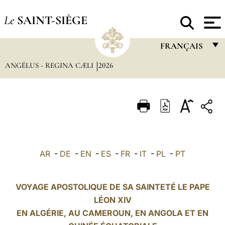
Le
SAINT-SIÈGE
FRANÇAIS
ANGÉLUS - REGINA CÆLI
2026
FRANÇAIS
ENGLISH
ITALIANO
PORTUGUÊS
ESPAÑOL
AR
-
DE
-
EN
-
ES
-
FR
-
IT
-
PL
-
PT
DEUTSCH
POLSKI
VOYAGE APOSTOLIQUE DE SA SAINTETÉ LE PAPE
LÉON XIV
العربيّة
EN ALGÉRIE, AU CAMEROUN, EN ANGOLA ET EN
中文