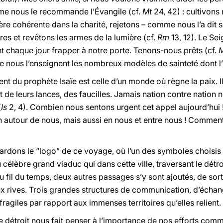
e nous le recommande l’Évangile (cf.
Mt
24, 42) : cultivons 
re cohérente dans la charité, rejetons – comme nous l’a dit 
es et revêtons les armes de la lumière (cf.
Rm
13, 12). Le Se
ent chaque jour frapper à notre porte. Tenons-nous prêts (cf.
nous l’enseignent les nombreux modèles de sainteté dont l’hi
 du prophète Isaïe est celle d’un monde où règne la paix. Il l
t de leurs lances, des faucilles. Jamais nation contre nation ne
(
Is
2, 4). Combien nous sentons urgent cet appel aujourd’hu
tion autour de nous, mais aussi en nous et entre nous ! Comm
dons le “logo” de ce voyage, où l’un des symboles choisis es
célèbre grand viaduc qui dans cette ville, traversant le détr
 Au fil du temps, deux autres passages s’y sont ajoutés, de sort
eux rives. Trois grandes structures de communication, d’échan
 fragiles par rapport aux immenses territoires qu’elles relient.
le détroit nous fait penser à l’importance de nos efforts commu