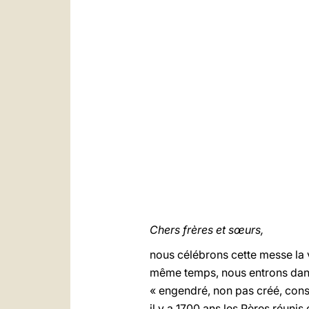
Chers frères et sœurs,
nous célébrons cette messe la v
même temps, nous entrons dans l
« engendré, non pas créé, consu
il y a 1700 ans les Pères réunis