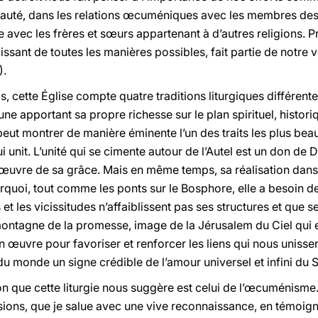
nauté, dans les relations œcuméniques avec les membres des
e avec les frères et sœurs appartenant à d’autres religions. P
gissant de toutes les manières possibles, fait partie de notre v
).
, cette Église compte quatre traditions liturgiques différente
ne apportant sa propre richesse sur le plan spirituel, histori
peut montrer de manière éminente l’un des traits les plus be
qui unit. L’unité qui se cimente autour de l’Autel est un don de 
t l’œuvre de sa grâce. Mais en même temps, sa réalisation dans 
urquoi, tout comme les ponts sur le Bosphore, elle a besoin de
 et les vicissitudes n’affaiblissent pas ses structures et que s
ontagne de la promesse, image de la Jérusalem du Ciel qui es
 œuvre pour favoriser et renforcer les liens qui nous unissen
u monde un signe crédible de l’amour universel et infini du 
que cette liturgie nous suggère est celui de l’œcuménisme. 
ions, que je salue avec une vive reconnaissance, en témoign