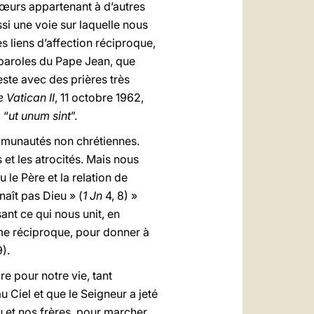
sœurs appartenant à d’autres
ussi une voie sur laquelle nous
ses liens d’affection réciproque,
 paroles du Pape Jean, que
este avec des prières très
Vatican II
, 11 octobre 1962,
 “
ut unum sint
”.
ommunautés non chrétiennes.
 et les atrocités. Mais nous
u le Père et la relation de
naît pas Dieu » (
1 Jn
4, 8) »
ant ce qui nous unit, en
ime réciproque, pour donner à
9).
e pour notre vie, tant
 Ciel et que le Seigneur a jeté
u et nos frères, pour marcher