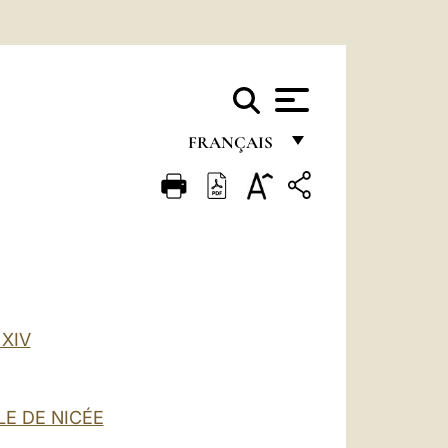
FRANÇAIS
FRANÇAIS
ENGLISH
ITALIANO
PORTUGUÊS
ESPAÑOL
XIV
DEUTSCH
POLSKI
LE DE NICÉE