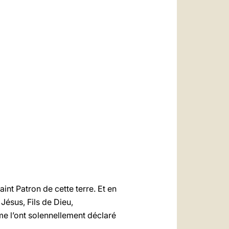
العربيّة
中文
LATINE
int Patron de cette terre. Et en
Jésus, Fils de Dieu,
e l’ont solennellement déclaré