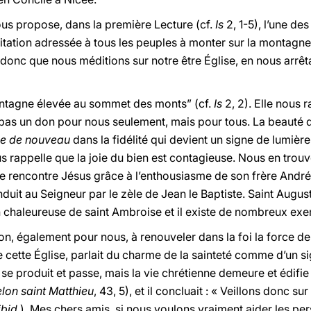
ous propose, dans la première Lecture (cf.
Is
2, 1-5), l’une de
itation adressée à tous les peuples à monter sur la montagne d
 donc que nous méditions sur notre être Église, en nous arrêt
ontagne élevée au sommet des monts” (cf.
Is
2, 2). Elle nous r
pas un don pour nous seulement, mais pour tous. La beauté de
e de nouveau
dans la fidélité qui devient un signe de lumièr
 rappelle que la joie du bien est contagieuse. Nous en trouv
re rencontre Jésus grâce à l’enthousiasme de son frère André
nduit au Seigneur par le zèle de Jean le Baptiste. Saint Augusti
on chaleureuse de saint Ambroise
et il existe de nombreux exe
ation, également pour nous, à renouveler dans la foi la force 
cette Église, parlait du charme de la sainteté comme d’un si
ge se produit et passe, mais la vie chrétienne demeure et édifi
lon saint Matthieu
, 43, 5), et il concluait : « Veillons donc s
ibid
.). Mes chers amis, si nous voulons vraiment aider les p