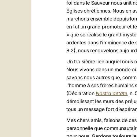
foi dans le Sauveur nous unit n
Églises chrétiennes. Nous en av
marchons ensemble depuis lon
en fut un grand promoteur et t
« que se réalise le grand mystè
ardentes dans l’imminence de s
8.2), nous renouvelons aujourd’h
Un troisième lien auquel nous 
Nous vivons dans un monde où, tr
savons nous autres que, comme
l’homme à ses frères humains son
(Déclaration
Nostra aetate
, n.
démolissant les murs des préjug
tous un message fort d’espéranc
Mes chers amis, faisons de ces 
personnelle que communautaire.
pour nous. Gardons toujours les