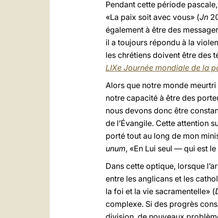
Pendant cette période pascale, 
«La paix soit avec vous» (
Jn
20
également à être des messagers
il a toujours répondu à la viol
les chrétiens doivent être des
LIXe Journée mondiale de la p
Alors que notre monde meurtri a
notre capacité à être des port
nous devons donc être constants
de l’Évangile. Cette attention s
porté tout au long de mon minist
unum
, «En Lui seul — qui est 
Dans cette optique, lorsque l
entre les anglicans et les cath
la foi et la vie sacramentelle» (
complexe. Si des progrès consi
division, de nouveaux problèmes