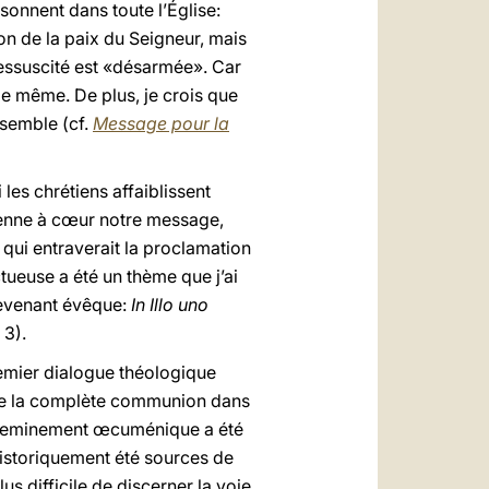
sonnent dans toute l’Église:
n de la paix du Seigneur, mais
ressuscité est «désarmée». Car
 de même. De plus, je crois que
nsemble (cf.
Message pour la
les chrétiens affaiblissent
prenne à cœur notre message,
 qui entraverait la proclamation
ctueuse a été un thème que j’ai
 devenant évêque:
In Illo uno
, 3).
emier dialogue théologique
on de la complète communion dans
e cheminement œcuménique a été
historiquement été sources de
 difficile de discerner la voie