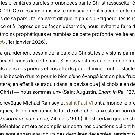
les premières paroles prononcées par le Christ ressuscité ré
, 19). Ce message nous invite non seulement à accepter le do
 de sa paix. J’ai souvent dit que la paix du Seigneur Jésus 
ence et à l’agression de façon désarmée, nous invitant à faire
 témoins prophétiques et humbles de cette profonde réalité e
aix
, 1er janvier 2026).
 grandement besoin de la paix du Christ, les divisions parmi 
eurs efficaces de cette paix. Si nous voulons que le monde 
 dans nos prières et nos efforts pour éliminer tout obstacle
ur le besoin d’unité pour le bien d’une évangélisation plus fru
ère; en effet il se traduit dans la devise que j’ai choisie en
le Christ — nous sommes un» (Saint Augustin,
Enarr. in Ps
., 127
’archevêque Michael Ramsey et
saint Paul VI
ont annoncé le pr
oliques, ils ont mentionné le fait de chercher la «restaurati
Déclaration commune
, 24 mars 1966). Il est certain que c
dérables ont été accomplis sur certaines questions qui ont 
 sont apparus au cours des dernières décennies, rendant plus