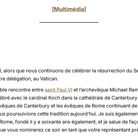
[
Multimédia
]
________________________
!
, alors que nous continuons de célébrer la résurrection du S
tre délégation, au Vatican.
able rencontre entre
saint Paul VI
et l’archevêque Michael Rams
ébré avec le cardinal Koch dans la cathédrale de Canterbury 
hevêques de Canterbury et les évêques de Rome continuent de 
ous poursuivions cette tradition aujourd’hui. Je suis égaleme
Rome, fondé il y a soixante ans également, et je salue de faço
que vous nominerez ce soir en tant que votre représentant prè