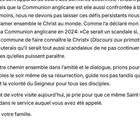
sais que la Communion anglicane est elle aussi confrontée 
ins, nous ne devons pas laisser ces défis persistants nous 
lamer ensemble le Christ au monde. Comme l’a déclaré mon 
la Communion anglicane en 2024: «Ce serait un scandale si, 
 commune de faire connaître le Christ» (
Discours aux prima
outerais qu’il serait tout aussi scandaleux de ne pas continu
s qu’elles puissent paraître.
e chemin ensemble dans l’amitié et le dialogue, prions pour 
ciples le soir même de sa résurrection, guide nos pas tandis 
 est la volonté du Seigneur pour tous ses disciples.
t de votre visite aujourd’hui, je prie pour que ce même Sain
dans le service auquel vous avez été appelé.
votre famille.