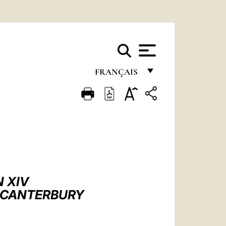
FRANÇAIS
FRANÇAIS
ENGLISH
ITALIANO
PORTUGUÊS
ESPAÑOL
N XIV
DEUTSCH
E CANTERBURY
POLSKI