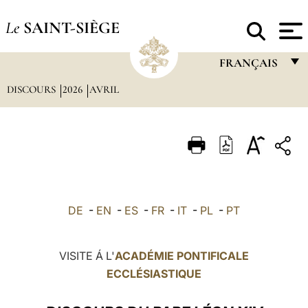
Le
SAINT-SIÈGE
FRANÇAIS
DISCOURS
2026
AVRIL
FRANÇAIS
ENGLISH
ITALIANO
PORTUGUÊS
ESPAÑOL
DE
-
EN
-
ES
-
FR
-
IT
-
PL
-
PT
DEUTSCH
POLSKI
VISITE Á L'
ACADÉMIE PONTIFICALE
ECCLÉSIASTIQUE
العربيّة
中文