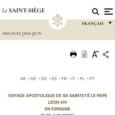
Le
SAINT-SIÈGE
FRANÇAIS
DISCOURS
2026
JUIN
FRANÇAIS
ENGLISH
ITALIANO
PORTUGUÊS
ESPAÑOL
AR
-
DE
-
EN
-
ES
-
FR
-
IT
-
PL
-
PT
DEUTSCH
POLSKI
VOYAGE APOSTOLIQUE DE SA SAINTETÉ LE PAPE
LÉON XIV
العربيّة
EN
ESPAGNE
中文