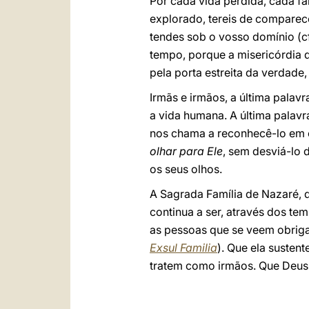
Por cada vida perdida, cada f
explorado, tereis de comparecer
tendes sob o vosso domínio (c
tempo, porque a misericórdia 
pela porta estreita da verdade,
Irmãs e irmãos, a última pala
a vida humana. A última palavr
nos chama a reconhecê-lo em c
olhar para Ele
, sem desviá-lo
os seus olhos.
A Sagrada Família de Nazaré, q
continua a ser, através dos te
as pessoas que se veem obrigad
Exsul Familia
). Que ela susten
tratem como irmãos. Que Deus