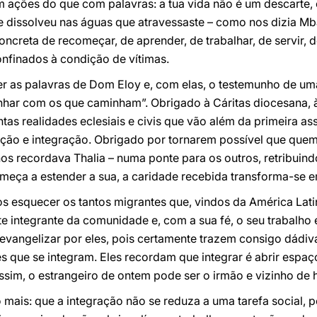
 ações do que com palavras: a tua vida não é um descarte, 
o se dissolveu nas águas que atravessaste – como nos dizia
ncreta de recomeçar, de aprender, de trabalhar, de servir, d
finados à condição de vítimas.
er as palavras de Dom Eloy e, com elas, o testemunho de u
nhar com os que caminham”. Obrigado à Cáritas diocesana, 
ntas realidades eclesiais e civis que vão além da primeira 
ção e integração. Obrigado por tornarem possível que que
os recordava Thalia – numa ponte para os outros, retribuin
ça a estender a sua, a caridade recebida transforma-se em
squecer os tantos migrantes que, vindos da América Latina,
e integrante da comunidade e, com a sua fé, o seu trabalho 
vangelizar por eles, pois certamente trazem consigo dádiva
s que se integram. Eles recordam que integrar é abrir espa
ssim, o estrangeiro de ontem pode ser o irmão e vizinho de h
 mais: que a integração não se reduza a uma tarefa social, p