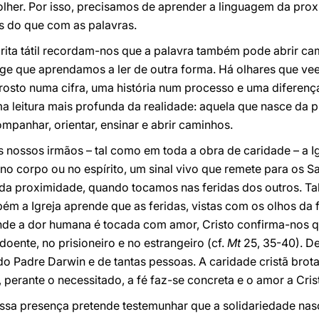
olher. Por isso, precisamos de aprender a linguagem da pro
 do que com as palavras.
crita tátil recordam-nos que a palavra também pode abrir ca
ge que aprendamos a ler de outra forma. Há olhares que vee
sto numa cifra, uma história num processo e uma diferença
 leitura mais profunda da realidade: aquela que nasce da p
panhar, orientar, ensinar e abrir caminhos.
 nossos irmãos – tal como em toda a obra de caridade – a Igr
o corpo ou no espírito, um sinal vivo que remete para os S
 e da proximidade, quando tocamos nas feridas dos outros. 
bém a Igreja aprende que as feridas, vistas com os olhos d
onde a dor humana é tocada com amor, Cristo confirma-nos q
doente, no prisioneiro e no estrangeiro (cf.
Mt
25, 35-40). De
do Padre Darwin e de tantas pessoas. A caridade cristã br
, perante o necessitado, a fé faz-se concreta e o amor a Cri
ossa presença pretende testemunhar que a solidariedade na