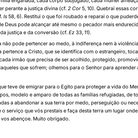
amília enganada, cada corpo subjugado, cada mulher ameaç
 perante a justiça divina (cf.
2 Cor
5, 10). Quebrai essas cor
f.
Is
58, 6). Restitui o que foi roubado e reparai o que puderd
de Deus pode alcançar até mesmo o pecador mais endurecido
 da justiça e da conversão (cf.
Ez
33, 11).
vra não pode pertencer ao medo, à indiferença nem à violên
a pertence a Cristo, que se identifica com o estrangeiro, to
ada irmão que precisa de ser acolhido, protegido, promovi
 daqueles que sofrem; olhemos para o Senhor para aprender 
ue teve de emigrar para o Egito para proteger a vida do Me
mpos, modelo e amparo de todas as famílias refugiadas, de t
as a abandonar a sua terra por medo, perseguição ou necess
te o serviço que vós prestais e faça desta terra um lugar on
 vos abençoe. Muito obrigado.