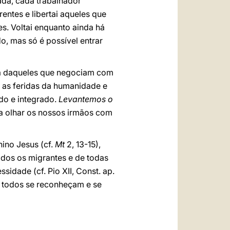
ada, cada trabalhador
rentes e libertai aqueles que
es. Voltai enquanto ainda há
, mas só é possível entrar
cia daqueles que negociam com
ca as feridas da humanidade e
do e integrado.
Levantemos o
a olhar os nossos irmãos com
nino Jesus (cf.
Mt
2, 13-15),
odos os migrantes e de todas
idade (cf. Pio XII, Const. ap.
de todos se reconheçam e se