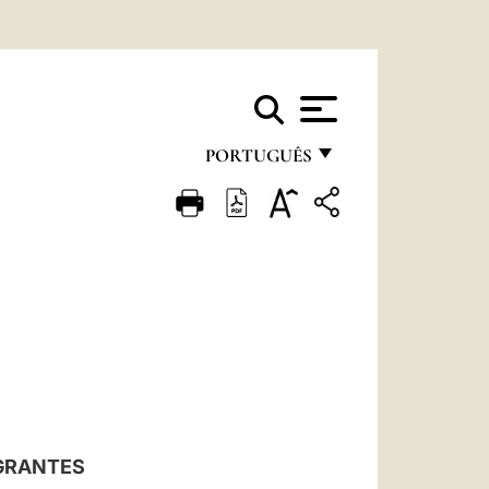
PORTUGUÊS
FRANÇAIS
ENGLISH
ITALIANO
PORTUGUÊS
ESPAÑOL
DEUTSCH
POLSKI
GRANTES