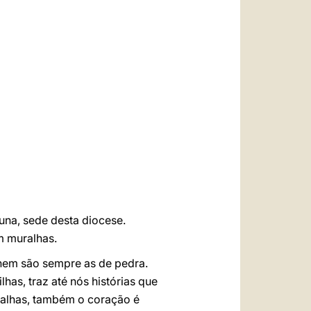
العربيّة
中文
LATINE
una, sede desta diocese.
m muralhas.
 nem são sempre as de pedra.
has, traz até nós histórias que
ralhas, também o coração é