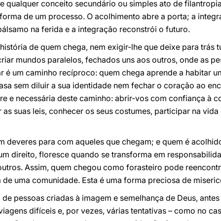
 qualquer conceito secundário ou simples ato de filantropi
forma de um processo. O acolhimento abre a porta; a integr
 bálsamo na ferida e a integração reconstrói o futuro.
 história de quem chega, nem exigir-lhe que deixe para trás 
riar mundos paralelos, fechados uns aos outros, onde as 
ar é um caminho recíproco: quem chega aprende a habitar u
casa sem diluir a sua identidade nem fechar o coração ao en
re e necessária deste caminho: abrir-vos com confiança à 
ar as suas leis, conhecer os seus costumes, participar na vi
m deveres para com aqueles que chegam; e quem é acolhi
m direito, floresce quando se transforma em responsabilid
outros. Assim, quem chegou como forasteiro pode reencontrar
va de uma comunidade. Esta é uma forma preciosa de miseric
, de pessoas criadas à imagem e semelhança de Deus, antes 
viagens difíceis e, por vezes, várias tentativas – como no ca