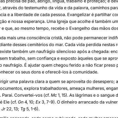
s precisa de pão, abrigo, língua, trabalho e proteção; e d
 através do testemunho da vida e da palavra, caminhos para
ia e a liberdade de cada pessoa. Evangelizar é partilhar c
ação e nossa esperança. Uma Igreja que acolhe é também uma
r e que, ao mesmo tempo, recebe o Evangelho das mãos dos
da mais uma consciência cristã, não pode permanecer indife
, diante desses cemitérios do mar. Cada vida perdida nestas 
 existe também um naufrágio silencioso após a chegada: en
 sem trabalho, sem confiança e exposto àqueles que se apro
o naufrágio. É ajudar quem chegou ferido a não ficar preso 
conhecer os seus dons e oferecê-los à comunidade.
 dirigir uma palavra clara a quem se aproveita do desespero;
 documentos, explora trabalhadores, ameaça mulheres, engana
 Parai. Convertei-vos (cf.
Mc
1, 15). As lágrimas e o sangue
 Ele (cf.
Gn
4, 10;
Ex
3, 7-9). O dinheiro arrancado da vulne
.
Jr
22, 13;
Tg
5, 1-6).