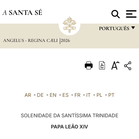
A
SANTA SÉ
PORTUGUÊS
ANGELUS - REGINA CÆLI
2026
FRANÇAIS
ENGLISH
ITALIANO
PORTUGUÊS
ESPAÑOL
AR
-
DE
-
EN
-
ES
-
FR
-
IT
-
PL
-
PT
DEUTSCH
POLSKI
SOLENIDADE DA SANTÍSSIMA TRINIDADE
العربيّة
PAPA LEÃO XIV
中文