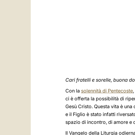
Cari fratelli e sorelle, buona 
Con la
solennità di Pentecoste
ci è offerta la possibilità di ri
Gesù Cristo. Questa vita è una 
e il Figlio è stato infatti rive
spazio di incontro, di amore e di
Il Vangelo della Liturgia odierna