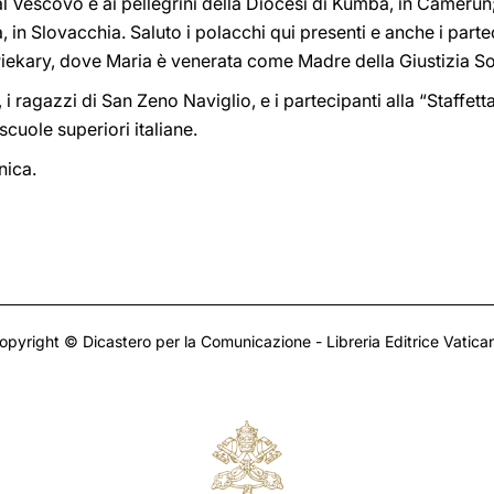
 al Vescovo e ai pellegrini della Diocesi di Kumba, in Cameru
 in Slovacchia. Saluto i polacchi qui presenti e anche i parte
Piekary, dove Maria è venerata come Madre della Giustizia So
, i ragazzi di San Zeno Naviglio, e i partecipanti alla “Staffett
 scuole superiori italiane.
nica.
opyright © Dicastero per la Comunicazione - Libreria Editrice Vatica