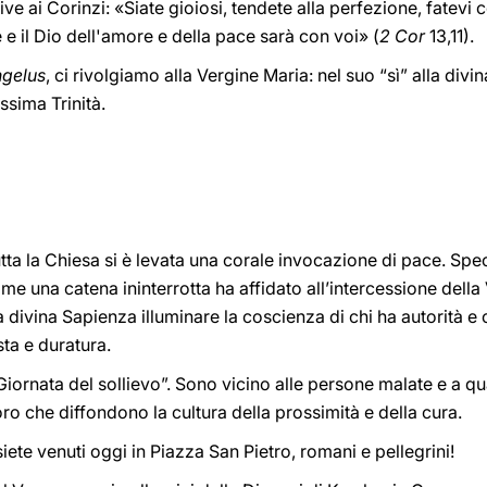
ve ai Corinzi: «Siate gioiosi, tendete alla perfezione, fatevi 
e e il Dio dell'amore e della pace sarà con voi» (
2 Cor
13,11).
gelus
, ci rivolgiamo alla Vergine Maria: nel suo “sì” alla divi
ssima Trinità.
ta la Chiesa si è levata una corale invocazione di pace. Spe
ome una catena ininterrotta ha affidato all’intercessione della
a divina Sapienza illuminare la coscienza di chi ha autorità e 
sta e duratura.
 “Giornata del sollievo”. Sono vicino alle persone malate e a 
oro che diffondono la cultura della prossimità e della cura.
siete venuti oggi in Piazza San Pietro, romani e pellegrini!