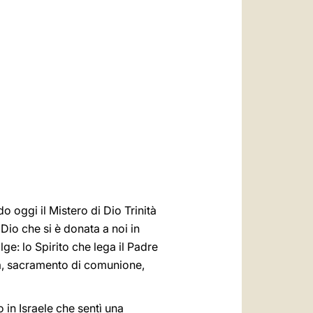
العربيّة
中文
LATINE
o oggi il Mistero di Dio Trinità
 Dio che si è donata a noi in
e: lo Spirito che lega il Padre
esa, sacramento di comunione,
 in Israele che sentì una