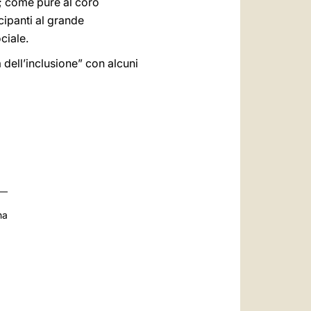
n; come pure al coro
cipanti al grande
ciale.
a dell’inclusione” con alcuni
na