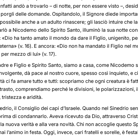
nfatti andò a trovarlo – di notte, per non essere visto –, de
porgli delle domande. Ospitandolo, il Signore diede importan
ossibile anche a un adulto rinascere; gli lasciò intuire che l
rlò a Nicodemo dello Spirito Santo, illuminò la sua notte con 
e: «Dio ha tanto amato il mondo da dare il Figlio, unigenito, p
eterna» (v. 16). E ancora: «Dio non ha mandato il Figlio nel
per mezzo di lui» (v. 17).
Padre e Figlio e Spirito Santo, siamo a casa, come Nicodemo s
nvolgente, dà pace al nostro cuore, spesso così inquieto, e ci f
nità ci fa amare tutto e tutti: scopriamo che ogni creatura è fa
ntrasto, comprendiamo perché le divisioni, le polarizzazioni, i
tristezza e aridità.
rio, il Consiglio dei capi d’Israele. Quando nel Sinedrio sen
 prima di condannarlo. Aveva ricevuto da Dio, attraverso Cristo
la nuova verità e alla vera novità. Chi non accoglie questo Sp
i l’animo in festa. Oggi, invece, cari fratelli e sorelle, è festa