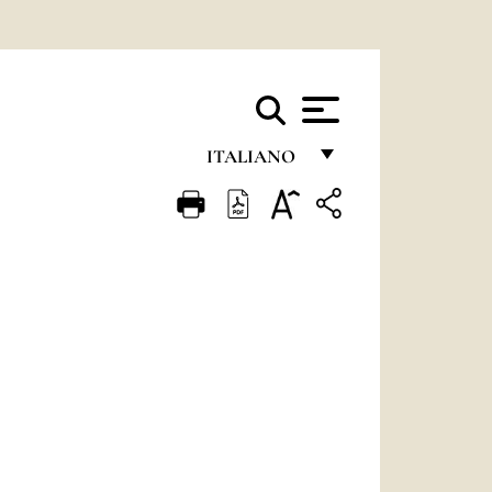
ITALIANO
FRANÇAIS
ENGLISH
ITALIANO
PORTUGUÊS
ESPAÑOL
DEUTSCH
POLSKI