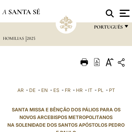
A
SANTA SÉ
PORTUGUÊS
HOMILIAS
2025
FRANÇAIS
ENGLISH
ITALIANO
PORTUGUÊS
ESPAÑOL
AR
-
DE
-
EN
-
ES
-
FR
-
HR
-
IT
-
PL
-
PT
DEUTSCH
POLSKI
SANTA MISSA E BÊNÇÃO DOS PÁLIOS PARA OS
NOVOS ARCEBISPOS METROPOLITANOS
العربيّة
NA SOLENIDADE DOS SANTOS APÓSTOLOS PEDRO
中文