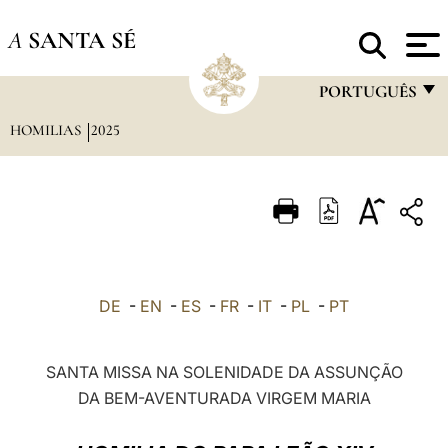
A
SANTA SÉ
PORTUGUÊS
HOMILIAS
2025
FRANÇAIS
ENGLISH
ITALIANO
PORTUGUÊS
ESPAÑOL
DE
-
EN
-
ES
-
FR
-
IT
-
PL
-
PT
DEUTSCH
POLSKI
SANTA MISSA NA SOLENIDADE DA ASSUNÇÃO
DA BEM-AVENTURADA VIRGEM MARIA
العربيّة
中文