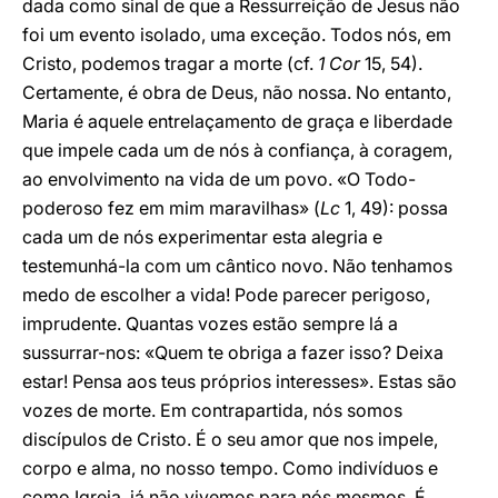
dada como sinal de que a Ressurreição de Jesus não
foi um evento isolado, uma exceção. Todos nós, em
Cristo, podemos tragar a morte (cf.
1 Cor
15, 54).
Certamente, é obra de Deus, não nossa. No entanto,
Maria é aquele entrelaçamento de graça e liberdade
que impele cada um de nós à confiança, à coragem,
ao envolvimento na vida de um povo. «O Todo-
poderoso fez em mim maravilhas» (
Lc
1, 49): possa
cada um de nós experimentar esta alegria e
testemunhá-la com um cântico novo. Não tenhamos
medo de escolher a vida! Pode parecer perigoso,
imprudente. Quantas vozes estão sempre lá a
sussurrar-nos: «Quem te obriga a fazer isso? Deixa
estar! Pensa aos teus próprios interesses». Estas são
vozes de morte. Em contrapartida, nós somos
discípulos de Cristo. É o seu amor que nos impele,
corpo e alma, no nosso tempo. Como indivíduos e
como Igreja, já não vivemos para nós mesmos. É