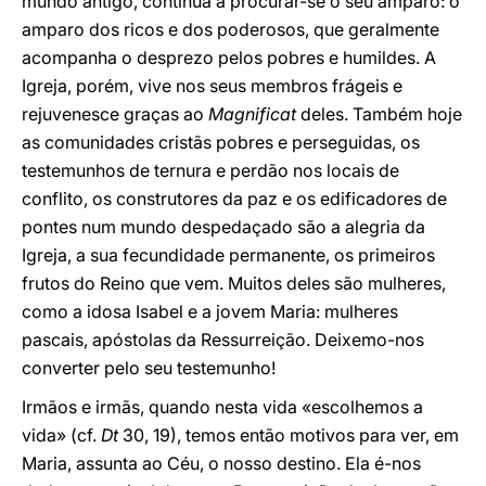
mundo antigo, continua a procurar-se o seu amparo: o
amparo dos ricos e dos poderosos, que geralmente
acompanha o desprezo pelos pobres e humildes. A
Igreja, porém, vive nos seus membros frágeis e
rejuvenesce graças ao
Magnificat
deles. Também hoje
as comunidades cristãs pobres e perseguidas, os
testemunhos de ternura e perdão nos locais de
conflito, os construtores da paz e os edificadores de
pontes num mundo despedaçado são a alegria da
Igreja, a sua fecundidade permanente, os primeiros
frutos do Reino que vem. Muitos deles são mulheres,
como a idosa Isabel e a jovem Maria: mulheres
pascais, apóstolas da Ressurreição. Deixemo-nos
converter pelo seu testemunho!
Irmãos e irmãs, quando nesta vida «escolhemos a
vida» (cf.
Dt
30, 19), temos então motivos para ver, em
Maria, assunta ao Céu, o nosso destino. Ela é-nos