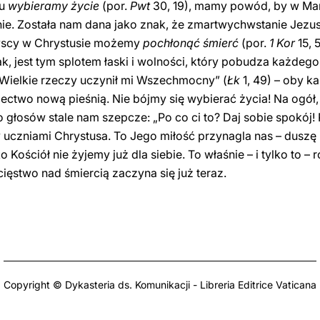
iu
wybieramy życie
(por.
Pwt
30, 19), mamy powód, by w Mary
ie. Została nam dana jako znak, że zmartwychwstanie Jezu
yscy w Chrystusie możemy
pochłonąć śmierć
(por.
1 Kor
15, 
ak, jest tym splotem łaski i wolności, który pobudza każdego
Wielkie rzeczy uczynił mi Wszechmocny” (
Łk
1, 49) – oby k
adectwo nową pieśnią. Nie bójmy się wybierać życia! Na ogó
o głosów stale nam szepcze: „Po co ci to? Daj sobie spokój! 
 uczniami Chrystusa. To Jego miłość przynagla nas – duszę 
Kościół nie żyjemy już dla siebie. To właśnie – i tylko to – 
ięstwo nad śmiercią zaczyna się już teraz.
Copyright © Dykasteria ds. Komunikacji - Libreria Editrice Vaticana