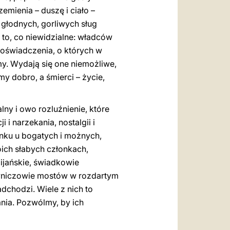
mienia – duszę i ciało –
 głodnych, gorliwych sług
ą to, co niewidzialne: władców
doświadczenia, o których w
y. Wydają się one niemożliwe,
my dobro, a śmierci – życie,
ny i owo rozluźnienie, które
i narzekania, nostalgii i
unku u bogatych i możnych,
ich słabych członkach,
ijańskie, świadkowie
owniczowie mostów w rozdartym
adchodzi. Wiele z nich to
ania. Pozwólmy, by ich