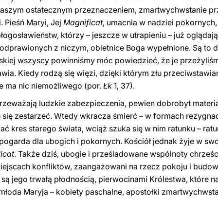
ę naszym ostatecznym przeznaczeniem, zmartwychwstanie prze
 Pieśń Maryi, Jej
Magnificat
, umacnia w nadziei pokornych,
łogosławieństw, którzy – jeszcze w utrapieniu – już oglądaj
odprawionych z niczym, obietnice Boga wypełnione. Są to 
skiej wszyscy powinniśmy móc powiedzieć, że je przeżyliśm
wia. Kiedy rodzą się więzi, dzięki którym złu przeciwstawia
e ma nic niemożliwego (por.
Łk
1, 37).
przeważają ludzkie zabezpieczenia, pewien dobrobyt material
 się zestarzeć. Wtedy wkracza śmierć – w formach rezygnacji 
ć kres starego świata, wciąż szuka się w nim ratunku – rat
garda dla ubogich i pokornych. Kościół jednak żyje w swo
icat
. Także dziś, ubogie i prześladowane wspólnoty chrześc
miejscach konfliktów, zaangażowani na rzecz pokoju i bud
, są jego trwałą płodnością, pierwocinami Królestwa, które n
 i młoda Maryja – kobiety paschalne, apostołki zmartwychwst