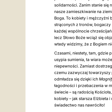
solidarności. Zanim stanie si
nasze zamieszkiwanie na ziemi.
Boga. To kobiety i mężczyźni b
strąconych z tronów, bogaczy 
każdej wspólnocie chrześcijań
lecz Słowo Boże wciąż się obja
wtedy widzimy, że z Bogiem ni
Czasami, niestety, tam, gdzie 
usypia sumienia, ta wiara może
niepewności. Zamiast dostrzega
czemu zazwyczaj towarzyszy po
odmładza się dzięki ich
Magnif
łagodności i przebaczenia w 
świecie – są radością Kościoła
kobiety – jak starsza Elżbieta
świadectwo nas nawróciło!