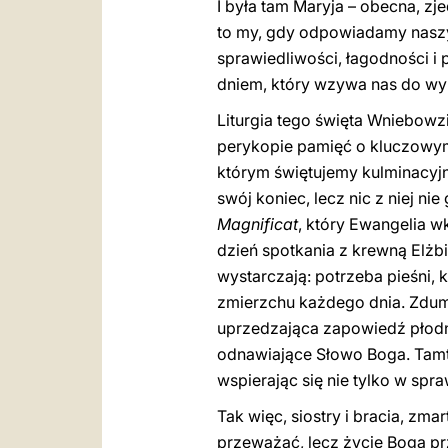
I była tam Maryja – obecna, z
to my, gdy odpowiadamy naszy
sprawiedliwości, łagodności i p
dniem, który wzywa nas do w
Liturgia tego święta Wniebowz
perykopie pamięć o kluczowym
którym świętujemy kulminacyjny 
swój koniec, lecz nic z niej ni
Magnificat
, który Ewangelia w
dzień spotkania z krewną Elżbi
wystarczają: potrzeba pieśni, 
zmierzchu każdego dnia. Zdumi
uprzedzająca zapowiedź płodnoś
odnawiające Słowo Boga. Tamte
wspierając się nie tylko w sp
Tak więc, siostry i bracia, zm
przeważać, lecz życie Boga p