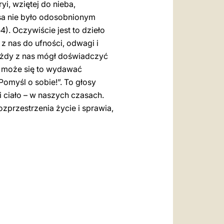
i, wziętej do nieba,
sa nie było odosobnionym
54). Oczywiście jest to dzieło
 z nas do ufności, odwagi i
ażdy z nas mógł doświadczyć
ł, może się to wydawać
Pomyśl o sobie!”. To głosy
i ciało – w naszych czasach.
rozprzestrzenia życie i sprawia,