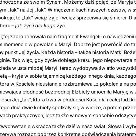
jednoczona ze swoim Synem. Możemy dziś pojąć, że Maryja t
m „tak” na Jej „tak”. W męczennikach naszych czasów, w ś
okoju, to „tak” wciąż żyje i wciąż sprzeciwia się śmierci. Dla
yboru –
jak żyć i dla kogo żyć
.
iętej zaproponowała nam fragment Ewangelii o nawiedzeniu.
 momencie w powołaniu Maryi. Dobrze jest powrócić do tam
punkt Jej życia. Każda historia – także historia Matki Bożej 
e ginie. Tak więc, gdy życie dobiega kresu, jego niepowtarzal
kłada w usta młodej Maryi, teraz wydobywa światło wszystkic
etą – kryje w sobie tajemnicę każdego innego dnia, każdego
która w Kościele nieustannie rozbrzmiewa „z pokolenia na po
ewająca płodność bezpłodnej Elżbiety umocniła Maryję w Je
ci Jej „tak”, która trwa w płodności Kościoła i całej ludzk
go dnia dwie kobiety spotkały się w wierze, a potem przez 
rawach praktycznych, lecz także w nowym sposobie odczytywa
artwychwstanie wkracza także dziś w nasz świat. Słowa i wyb
rzerywa rozpacz poprzez konkretne doświadczenia braters