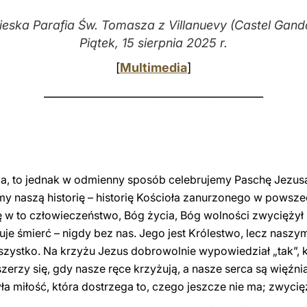
ieska Parafia Św. Tomasza z Villanuevy (Castel Gando
Piątek, 15 sierpnia 2025 r.
[
Multimedia
]
________________________________________
iela, to jednak w odmienny sposób celebrujemy Paschę Jezusa
my naszą historię – historię Kościoła zanurzonego w pows
 w to człowieczeństwo, Bóg życia, Bóg wolności zwyciężył ś
e śmierć – nigdy bez nas. Jego jest Królestwo, lecz naszym 
wszystko. Na krzyżu Jezus dobrowolnie wypowiedział „tak”, k
zerzy się, gdy nasze ręce krzyżują, a nasze serca są więźnia
ła miłość, która dostrzega to, czego jeszcze nie ma; zwyci