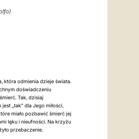
العربيّة
lfo)
中文
LATINE
, która odmienia dzieje świata.
zechnym doświadczeniu
mierć. Tak, dzisiaj
jest „tak” dla Jego miłości,
tóre miało pozbawić śmierć jej
mi lęku i nieufności. Na krzyżu
ężyło przebaczenie.