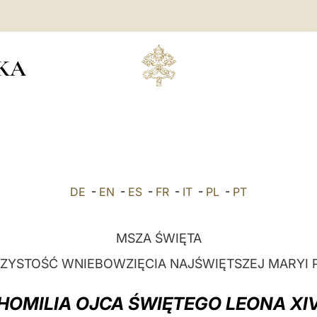
KA
DE
-
EN
-
ES
-
FR
-
IT
-
PL
-
PT
MSZA ŚWIĘTA
ZYSTOŚĆ WNIEBOWZIĘCIA NAJŚWIĘTSZEJ MARYI 
HOMILIA OJCA ŚWIĘTEGO LEONA XI