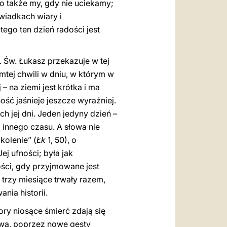
o także my, gdy nie uciekamy;
wiadkach wiary i
tego ten dzień radości jest
 Św. Łukasz przekazuje w tej
tej chwili w dniu, w którym w
– na ziemi jest krótka i ma
ność jaśnieje jeszcze wyraźniej.
h jej dni. Jeden jedyny dzień –
 innego czasu. A słowa nie
kolenie” (
Łk
1, 50), o
j ufności; była jak
ości, gdy przyjmowane jest
trzy miesiące trwały razem,
nia historii.
ory niosące śmierć zdają się
twa, poprzez nowe gesty