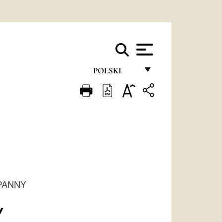
POLSKI
FRANÇAIS
ENGLISH
ITALIANO
PORTUGUÊS
ESPAÑOL
PANNY
DEUTSCH
POLSKI
V