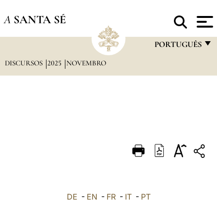
A
SANTA SÉ
PORTUGUÊS
DISCURSOS
2025
NOVEMBRO
FRANÇAIS
ENGLISH
ITALIANO
PORTUGUÊS
ESPAÑOL
DEUTSCH
POLSKI
العربيّة
DE
-
EN
-
FR
-
IT
-
PT
中文