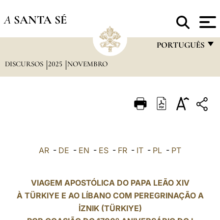
A
SANTA SÉ
PORTUGUÊS
DISCURSOS
2025
NOVEMBRO
FRANÇAIS
ENGLISH
ITALIANO
PORTUGUÊS
ESPAÑOL
AR
-
DE
-
EN
-
ES
-
FR
-
IT
-
PL
-
PT
DEUTSCH
POLSKI
VIAGEM APOSTÓLICA DO PAPA LEÃO XIV
À TÜRKIYE E AO LÍBANO COM PEREGRINAÇÃO A
العربيّة
İZNIK (TÜRKIYE)
中文