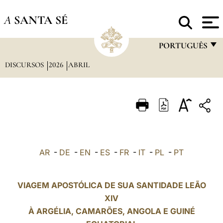
A
SANTA SÉ
PORTUGUÊS
DISCURSOS
2026
ABRIL
FRANÇAIS
ENGLISH
ITALIANO
PORTUGUÊS
ESPAÑOL
AR
-
DE
-
EN
-
ES
-
FR
-
IT
-
PL
-
PT
DEUTSCH
POLSKI
VIAGEM APOSTÓLICA DE SUA SANTIDADE LEÃO
XIV
العربيّة
À ARGÉLIA, CAMARÕES,
ANGOLA
E GUINÉ
中文