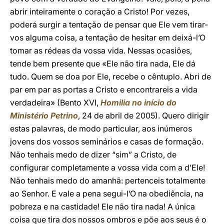
abrir inteiramente o coração a Cristo! Por vezes,
poderá surgir a tentação de pensar que Ele vem tirar-
vos alguma coisa, a tentação de hesitar em deixá-l’O
tomar as rédeas da vossa vida. Nessas ocasiões,
tende bem presente que «Ele não tira nada, Ele dá
tudo. Quem se doa por Ele, recebe o cêntuplo. Abri de
par em par as portas a Cristo e encontrareis a vida
verdadeira» (Bento XVI,
Homilia no início do
Ministério Petrino
, 24 de abril de 2005). Quero dirigir
estas palavras, de modo particular, aos inúmeros
jovens dos vossos seminários e casas de formação.
Não tenhais medo de dizer “sim” a Cristo, de
configurar completamente a vossa vida com a d’Ele!
Não tenhais medo do amanhã: pertenceis totalmente
ao Senhor. E vale a pena segui-l’O na obediência, na
pobreza e na castidade! Ele não tira nada! A única
coisa que tira dos nossos ombros e põe aos seus é o